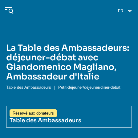
Aller
Panneau de gestion des cookies
au
contenu
principal
La Table des Ambassadeurs:
Navigation
déjeuner-débat avec
principale
Giandomenico Magliano,
L'Ifri
Ambassadeur d'Italie
Analyses
Table des Ambassadeurs
|
Petit-déjeuner/déjeuner/dîner-débat
À propos de l'Ifri
Recherches fréquentes
Événements
L'Ifri en bref
Proche-Orient
Réservé aux donateurs
Table des Ambassadeurs