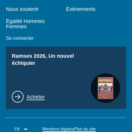
Nous soutenir
Événements
Égalité Hommes
Femmes
Se connecter
Titre
Ramses 2026, Un nouvel
échiquier
Lien
Acheter
Mentions légales
Plan du site