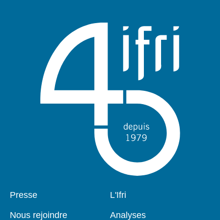
Pied
Presse
Navigation
L'Ifri
de
principale
page
Nous rejoindre
Analyses