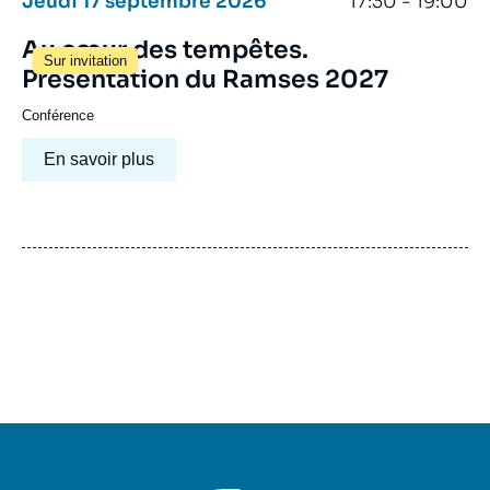
Jeudi 17 septembre 2026
17:30 - 19:00
Au cœur des tempêtes.
Sur invitation
Présentation du Ramses 2027
Conférence
En savoir plus