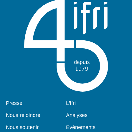
Pied
Presse
Navigation
L'Ifri
de
principale
page
Nous rejoindre
Analyses
Nous soutenir
Événements