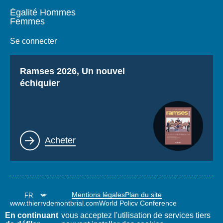
Égalité Hommes
Femmes
Se connecter
Titre
Ramses 2026, Un nouvel
échiquier
Lien
Acheter
Mentions légales
Plan du site
www.thierrydemontbrial.com
World Policy Conference
Blog Politique étrangère
En continuant
vous acceptez l'utilisation de services tiers