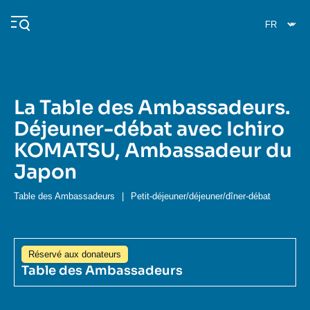
Aller
Panneau de gestion des cookies
au
contenu
principal
La Table des Ambassadeurs.
Navigation
Déjeuner-débat avec Ichiro
principale
KOMATSU, Ambassadeur du
L'Ifri
Japon
Analyses
Table des Ambassadeurs
|
Petit-déjeuner/déjeuner/dîner-débat
À propos de l'Ifri
Recherches fréquentes
Événements
L'Ifri en bref
Proche-Orient
Réservé aux donateurs
Table des Ambassadeurs
Image