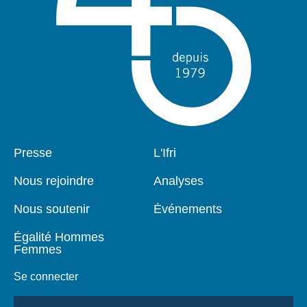
Pied
Presse
Navigation
L'Ifri
de
principale
page
Nous rejoindre
Analyses
Nous soutenir
Événements
Égalité Hommes
Femmes
Se connecter