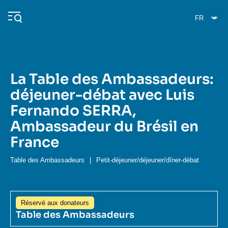
Aller
Panneau de gestion des cookies
au
contenu
principal
La Table des Ambassadeurs:
Navigation
déjeuner-débat avec Luis
principale
Fernando SERRA,
L'Ifri
Ambassadeur du Brésil en
France
Analyses
À propos de l'Ifri
Recherches fréquentes
Table des Ambassadeurs
|
Petit-déjeuner/déjeuner/dîner-débat
Événements
L'Ifri en bref
Proche-Orient
Réservé aux donateurs
Table des Ambassadeurs
Image