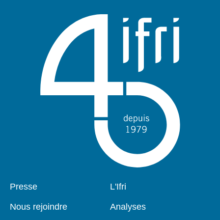
Pied
Presse
Navigation
L'Ifri
de
principale
page
Nous rejoindre
Analyses