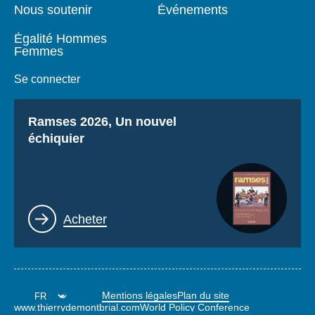
Nous soutenir
Événements
Égalité Hommes
Femmes
Se connecter
Titre
Ramses 2026, Un nouvel
échiquier
Lien
Acheter
Mentions légales
Plan du site
www.thierrydemontbrial.com
World Policy Conference