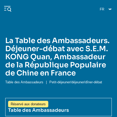
Aller
Panneau de gestion des cookies
au
contenu
principal
La Table des Ambassadeurs.
Navigation
Déjeuner-débat avec S.E.M.
principale
KONG Quan, Ambassadeur
L'Ifri
de la République Populaire
de Chine en France
Analyses
À propos de l'Ifri
Recherches fréquentes
Table des Ambassadeurs
|
Petit-déjeuner/déjeuner/dîner-débat
Événements
L'Ifri en bref
Proche-Orient
Réservé aux donateurs
Table des Ambassadeurs
Image