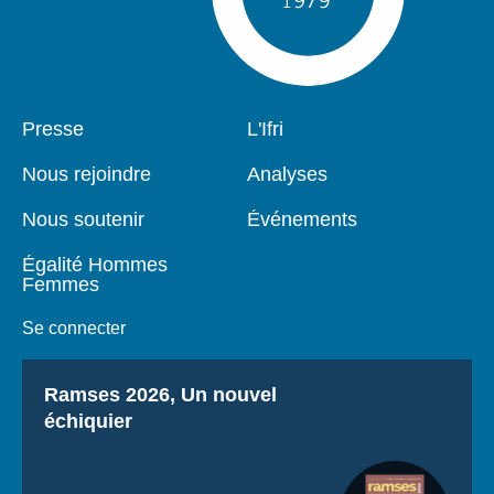
Pied
Presse
Navigation
L'Ifri
de
principale
page
Nous rejoindre
Analyses
Nous soutenir
Événements
Égalité Hommes
Femmes
Se connecter
Titre
Ramses 2026, Un nouvel
échiquier