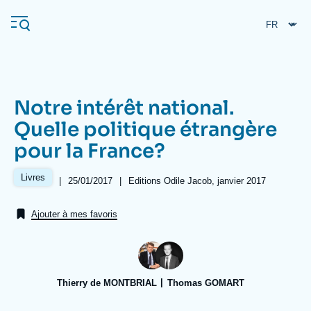
Aller
Panneau de gestion des cookies
au
contenu
principal
Notre intérêt national.
Navigation
Quelle politique étrangère
principale
pour la France?
L'Ifri
Livres
|
Date
25/01/2017
|
Références
Editions Odile Jacob, janvier 2017
de
Analyses
publication
Ajouter à mes favoris
À propos de l'Ifri
Recherches fréquentes
Événements
L'Ifri en bref
Proche-Orient
Thierry de MONTBRIAL
Thomas GOMART
Image