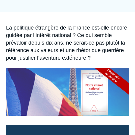
Se connecter
de
couverture
de
Nous soutenir
la
publication
Accroche
La politique étrangère de la France est-elle encore
guidée par l’intérêt national ? Ce qui semble
prévaloir depuis dix ans, ne serait-ce pas plutôt la
référence aux valeurs et une rhétorique guerrière
pour justifier l’aventure extérieure ?
Image
principale