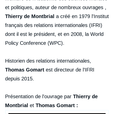
et politiques, auteur de nombreux ouvrages ,
Thierry de Montbrial
a créé en 1979 l'Institut
français des relations internationales (IFRI)
dont il est le président, et en 2008, la World
Policy Conference (WPC).
Historien des relations internationales,
Image
Thomas Gomart
est directeur de l’IFRI
de
couverture
depuis 2015.
de
la
publication
Présentation de l'ouvrage par
Thierry de
Montbrial
et
Thomas Gomart :
Thierry de MONTBRIAL, Thomas GOMART,