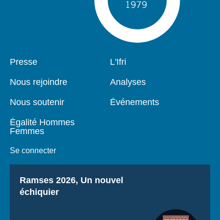
Pied
Presse
Navigation
L'Ifri
de
principale
page
Nous rejoindre
Analyses
Nous soutenir
Événements
Égalité Hommes
Femmes
Se connecter
Titre
Ramses 2026, Un nouvel
échiquier