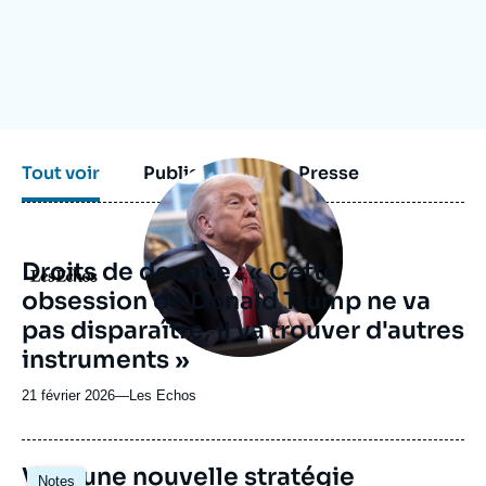
Se connecter
Nous soutenir
Image
Tout voir
Publications
Presse
principale
médiatique
Droits de douane : « Cette
Logo
obsession de Donald Trump ne va
pas disparaître, il va trouver d'autres
instruments »
21 février 2026
—
Nom
Les Echos
du
journal,
revue
Image
Vers une nouvelle stratégie
Notes
ou