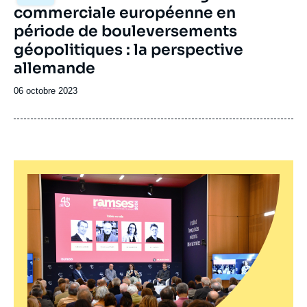
principale
commerciale européenne en
émission
période de bouleversements
géopolitiques : la perspective
allemande
Date
06 octobre 2023
de
publication