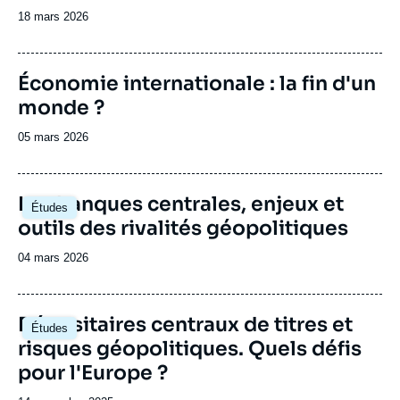
Date
18 mars 2026
de
publication
Image
Économie internationale : la fin d'un
de
monde ?
couverture
de
la
Date
05 mars 2026
publication
de
publication
Image
Les banques centrales, enjeux et
Études
principale
outils des rivalités géopolitiques
Date
04 mars 2026
de
publication
Image
Dépositaires centraux de titres et
Études
principale
risques géopolitiques. Quels défis
pour l'Europe ?