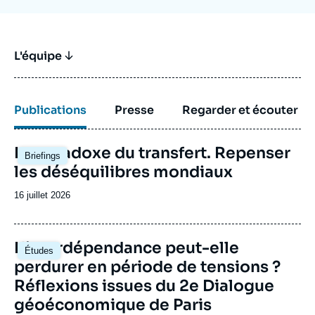
L'équipe
Publications
Presse
Regarder et écouter
Image
Le paradoxe du transfert. Repenser
Briefings
principale
les déséquilibres mondiaux
Date
16 juillet 2026
de
publication
Image
L'interdépendance peut-elle
Études
principale
perdurer en période de tensions ?
Réflexions issues du 2e Dialogue
géoéconomique de Paris