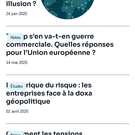
illusion ?
Date
24 juin 2025
de
publication
Image
Trump s’en va-t-en guerre
Notes
principale
commerciale. Quelles réponses
pour l’Union européenne ?
Date
14 mai 2025
de
publication
Image
La fabrique du risque : les
Études
principale
entreprises face à la doxa
géopolitique
Date
02 avril 2025
de
publication
Image
Comment les tensions