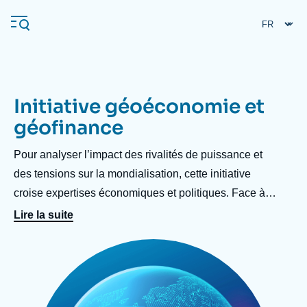
Aller
Panneau de gestion des cookies
au
contenu
principal
Initiative géoéconomie et
Navigation
géofinance
principale
L'Ifri
Accroche
Pour analyser l’impact des rivalités de puissance et
centre
des tensions sur la mondialisation, cette initiative
croise expertises économiques et politiques. Face à
Analyses
un risque géopolitique grandissant, il s’agit de
À propos de l'Ifri
Lire la suite
Recherches fréquentes
décrypter les dynamiques de recomposition :
Événements
Image
L'Ifri en bref
Proche-Orient
poussées protectionnistes, sanctions, restrictions,
principale
politiques industrielles ou préoccupations de sécurité
économique redéfinissent les règles du jeu