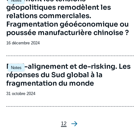
Notes
principale
géopolitiques remodèlent les
relations commerciales.
Fragmentation géoéconomique ou
poussée manufacturière chinoise ?
Date
16 décembre 2024
de
publication
Image
Multi-alignement et de-risking. Les
Notes
principale
réponses du Sud global à la
fragmentation du monde
Date
31 octobre 2024
de
publication
Page
1
Page
2
Pagination