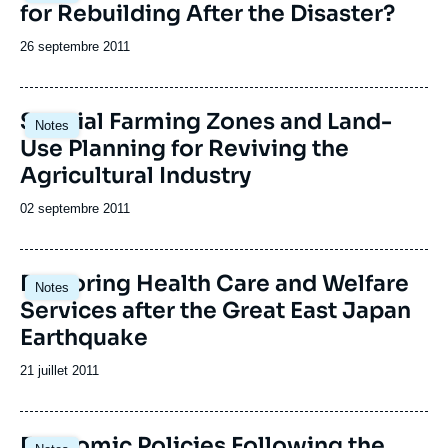
for Rebuilding After the Disaster?
Date
26 septembre 2011
de
publication
Special Farming Zones and Land-
Notes
Use Planning for Reviving the
Agricultural Industry
Date
02 septembre 2011
de
publication
Restoring Health Care and Welfare
Notes
Services after the Great East Japan
Earthquake
Date
21 juillet 2011
de
publication
Economic Policies Following the