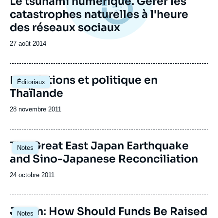
Le tsunami numérique. Gérer les
catastrophes naturelles à l'heure
des réseaux sociaux
Date
27 août 2014
de
publication
Inondations et politique en
Éditoriaux
Thaïlande
Date
28 novembre 2011
de
publication
The Great East Japan Earthquake
Notes
and Sino-Japanese Reconciliation
Date
24 octobre 2011
de
publication
Japan: How Should Funds Be Raised
Notes