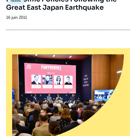
Notes
Great East Japan Earthquake
Date
16 juin 2011
de
publication