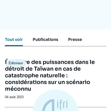
Se connecter
Nous soutenir
Tout voir
Publications
Presse
Image
Équilibre des puissances dans le
Éditoriaux
principale
détroit de Taïwan en cas de
catastrophe naturelle :
considérations sur un scénario
méconnu
Date
04 août 2023
de
publication