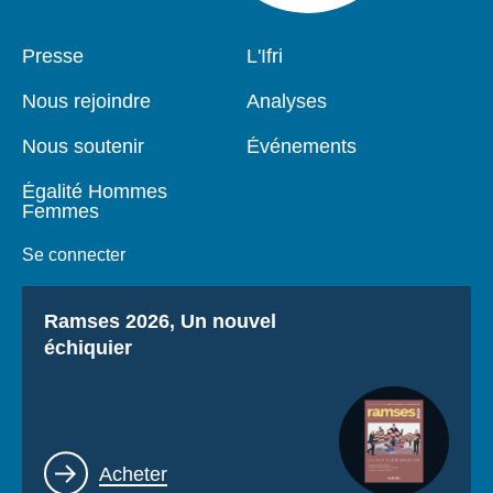
Pied
Presse
Navigation
L'Ifri
de
principale
page
Nous rejoindre
Analyses
Nous soutenir
Événements
Égalité Hommes
Femmes
Se connecter
Titre
Ramses 2026, Un nouvel
échiquier
Lien
Acheter