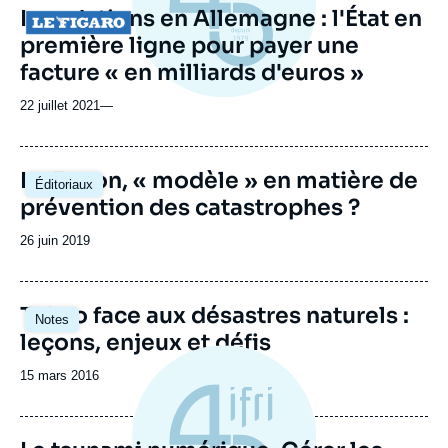
Inondations en Allemagne : l'État en
Logo
première ligne pour payer une
facture « en milliards d'euros »
22 juillet 2021
—
Le Japon, « modèle » en matière de
Éditoriaux
prévention des catastrophes ?
Date
26 juin 2019
de
publication
Image
Tokyo face aux désastres naturels :
Notes
principale
leçons, enjeux et défis
Date
15 mars 2016
de
publication