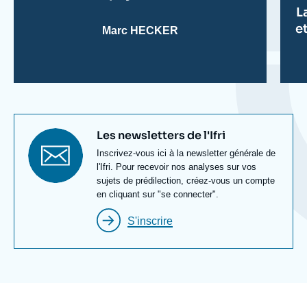
L
e
Marc HECKER
Titre
Les newsletters de l'Ifri
newsletter
Texte
Inscrivez-vous ici à la newsletter générale de
Newsletter
l'Ifri. Pour recevoir nos analyses sur vos
sujets de prédilection, créez-vous un compte
en cliquant sur "se connecter".
S'inscrire