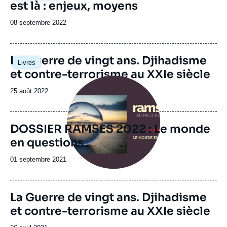
est là : enjeux, moyens
Date
08 septembre 2022
de
publication
Image
La Guerre de vingt ans. Djihadisme
Livres
principale
et contre-terrorisme au XXIe siècle
Image
principale
Date
25 août 2022
de
publication
DOSSIER RAMSES 2022 : Le monde
en questions
Date
01 septembre 2021
de
publication
La Guerre de vingt ans. Djihadisme
et contre-terrorisme au XXIe siècle