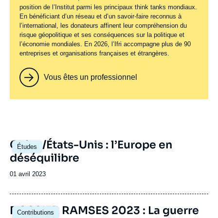
position de l’Institut parmi les principaux
think tanks
mondiaux.
En bénéficiant d’un réseau et d’un savoir-faire reconnus à
l’international, les donateurs affinent leur compréhension du
risque géopolitique et ses conséquences sur la politique et
l’économie mondiales. En 2026, l’Ifri accompagne plus de 90
entreprises et organisations françaises et étrangères.
Vous êtes un professionnel
Image
Chine/États-Unis : l’Europe en
Études
principale
déséquilibre
Date
01 avril 2023
de
publication
Image
DOSSIER RAMSES 2023 : La guerre
Contributions
principale