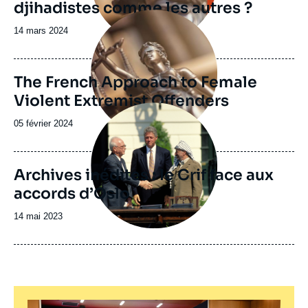
djihadistes comme les autres ?
Image
principale
Date
14 mars 2024
de
publication
The French Approach to Female
Violent Extremist Offenders
Image
principale
Date
05 février 2024
de
publication
Archives inédites : le Crif face aux
accords d’Oslo
Date
14 mai 2023
de
publication