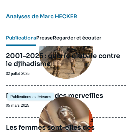
Analyses de
Marc HECKER
Image
principale
Publications
Presse
Regarder et écouter
2001-2025 : guerre globale contre
le djihadisme
Date
02 juillet 2025
de
publication
Image
Daech au pays des merveilles
Publications extérieures
principale
Image
principale
Date
05 mars 2025
de
publication
Les femmes sont-elles des