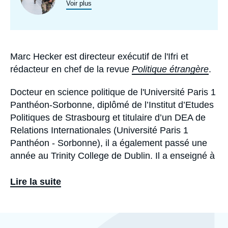
Voir plus
principale
programmes
de
recherche
Marc Hecker est directeur exécutif de l'Ifri et
Biographie
rédacteur en chef de la revue
Politique étrangère
.
Docteur en science politique de l'Université Paris 1
Panthéon-Sorbonne, diplômé de l’Institut d’Etudes
Politiques de Strasbourg et titulaire d’un DEA de
Relations Internationales (Université Paris 1
Panthéon - Sorbonne), il a également passé une
année au Trinity College de Dublin. Il a enseigné à
Sciences Po pendant plusieurs années (cours
intitulé
«
Terrorisme et guerres asymétriques
»
).
Lire la suite
Il a écrit plusieurs livres dont
La Guerre de vingt
ans. Djihadisme et contre-terrorisme au XXIe
Eléments
a