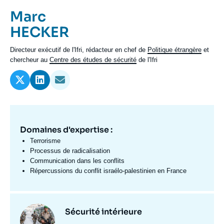
Se connecter
Prénom
Marc
de
Nom
HECKER
Nous soutenir
l'expert
de
Intitulé
Directeur exécutif de l'Ifri, rédacteur en chef de
Politique étrangère
et
l'expert
du
chercheur au
Centre des études de sécurité
de l'Ifri
poste
Domaines d'expertise :
Domaine
d'expertises
Terrorisme
Fr
Processus de radicalisation
Communication dans les conflits
Répercussions du conflit israélo-palestinien en France
Centres
Image
Sécurité intérieure
et