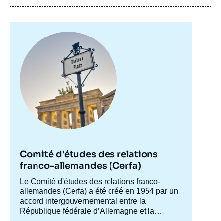
Werner EICHHORST, Ulrich WALWEI, « Le
marché du travail allemand à l'épreuve du
chômage de masse - une analyse des
problèmes structurels », Notes, Notes du
Image
Cerfa, Ifri, 15 février 2005.
principale
Copier
Comité d'études des relations
franco-allemandes (Cerfa)
Accroche
Le Comité d'études des relations franco-
centre
allemandes (Cerfa) a été créé en 1954 par un
accord intergouvernemental entre la
République fédérale d’Allemagne et la
France, afin de mieux faire connaître