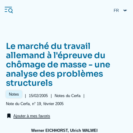
Aller
Panneau de gestion des cookies
au
contenu
principal
Le marché du travail
Navigation
allemand à l'épreuve du
principale
chômage de masse - une
L'Ifri
analyse des problèmes
structurels
Analyses
À propos de l'Ifri
Recherches fréquentes
Notes
|
Date
15/02/2005
|
Référence
Notes du Cerfa
|
de
taxonomie
Références
Note du Cerfa, n° 19, février 2005
Événements
L'Ifri en bref
Proche-Orient
publication
collections
Ajouter à mes favoris
Werner EICHHORST, Ulrich WALWEI