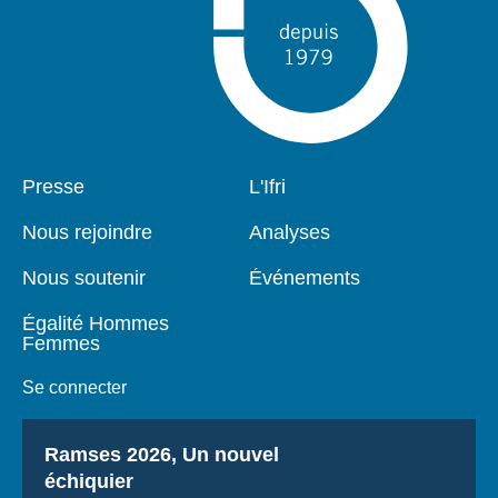
Pied
Presse
Navigation
L'Ifri
de
principale
page
Nous rejoindre
Analyses
Nous soutenir
Événements
Égalité Hommes
Femmes
Se connecter
Titre
Ramses 2026, Un nouvel
échiquier