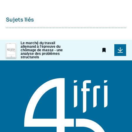
Sujets liés
Le marché du travail
Image
allemand à l'épreuve du
de
chômage de masse - une
analyse des problèmes
couverture
structurels
de
la
publication