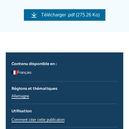
Se connecter
Image
de
Télécharger
.pdf (275.26 Ko)
Nous soutenir
couverture
de
la
publication
Contenu disponible en :
Français
Régions et thématiques
Régions
Allemagne
Utilisation
Comment citer cette publication