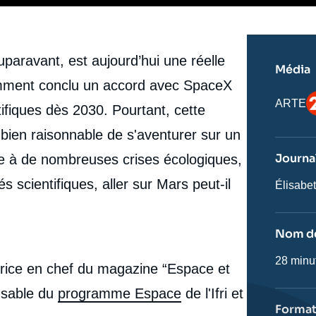
uparavant, est aujourd’hui une réelle
Média
otamment conclu un accord avec SpaceX
L
Nom
ARTE
ifiques dès 2030. Pourtant, cette
du
journal,
 bien raisonnable de s'aventurer sur un
revue
ou
Journal
oie à de nombreuses crises écologiques,
émissio
 scientifiques, aller sur Mars peut-il
Journali
Élisabe
Nom de
Nom
28 minu
rice en chef du magazine “Espace et
de
l'émissi
nsable du
programme Espace
de l'Ifri et
Forma