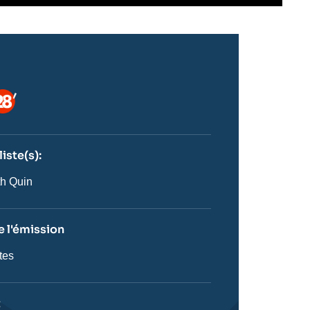
ogo
iste(s):
n
ste
th Quin
 l'émission
tes
on
t