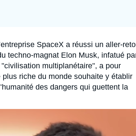
Ramses
Europe
R
S
Politique étrangère
Russie - Eurasie
D
T
Podcast
Afrique du Nord et Moyen-Orient
'entreprise SpaceX a réussi un aller-reto
n du techno-magnat Elon Musk, infatué pa
"civilisation multiplanétaire", a pour
 plus riche du monde souhaite y établir
l'humanité des dangers qui guettent la