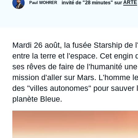
Jeudi 17 septembre 2026 17:30
ARTE
invité de "28 minutes" sur
Paul WOHRER
Partenariats et réseaux
Intelligence artificielle
Nous soutenir en tant que professionnel
Guerre en Ukraine
OTAN
Accroche
Mardi 26 août, la fusée Starship de l
entre la terre et l'espace. Cet engi
ses rêves de faire de l'humanité une 
mission d'aller sur Mars. L'homme le
des "villes autonomes" pour sauver 
planète Bleue.
Image
principale
médiatique