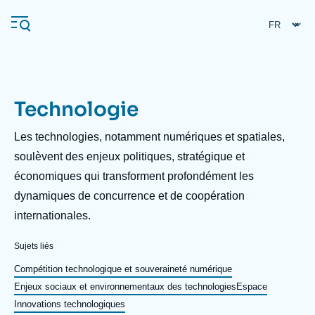
Aller
Panneau de gestion des cookies
au
contenu
principal
Technologie
Navigation
principale
Description
Les technologies, notamment numériques et spatiales,
L'Ifri
soulèvent des enjeux politiques, stratégique et
économiques qui transforment profondément les
dynamiques de concurrence et de coopération
Analyses
internationales.
À propos de l'Ifri
Recherches fréquentes
Sujets liés
Événements
L'Ifri en bref
Proche-Orient
Compétition technologique et souveraineté numérique
Enjeux sociaux et environnementaux des technologies
Espace
Innovations technologiques