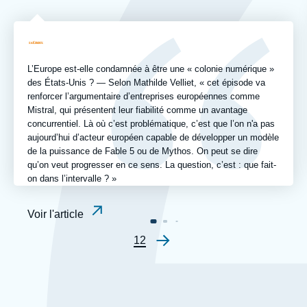
du
journal,
revue
Logo
ou
émission
L’Europe est-elle condamnée à être une « colonie numérique »
des États-Unis ? — Selon Mathilde Velliet, « cet épisode va
renforcer l’argumentaire d’entreprises européennes comme
Mistral, qui présentent leur fiabilité comme un avantage
concurrentiel. Là où c’est problématique, c’est que l’on n'a pas
aujourd’hui d’acteur européen capable de développer un modèle
de la puissance de Fable 5 ou de Mythos. On peut se dire
qu’on veut progresser en ce sens. La question, c’est : que fait-
on dans l’intervalle ? »
Voir l'article
Page
1
Page
2
Pagination