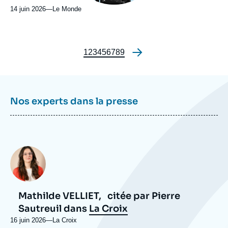
14 juin 2026
—
Nom
Le Monde
du
journal,
revue
ou
Page
1
Page
2
Page
3
Page
4
Page
5
Page
6
Page
7
Page
8
Page
9
Pagination
émission
Nos experts dans la presse
Photo
Mathilde VELLIET,
citée par Pierre
Sautreuil dans
La Croix
16 juin 2026
—
Nom
La Croix