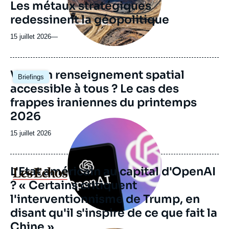
Les métaux stratégiques
ou
redessinent la géopolitique
émission
15 juillet 2026
—
Image
Vers un renseignement spatial
Briefings
principale
accessible à tous ? Le cas des
frappes iraniennes du printemps
2026
Image
principale
Date
15 juillet 2026
médiatique
de
publication
L'Etat américain au capital d'OpenAI
Logo
? « Certains critiquent
l'interventionnisme de Trump, en
disant qu'il s'inspire de ce que fait la
Chine »