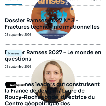
principale
Dossier Ramses 2027 N° 3 -
Fractures techno-informationnelles
Date
03 septembre 2026
de
publication
Image
Dossier Ramses 2027 – Le monde en
Ramses
principale
questions
Image
principale
Date
03 septembre 2026
médiatique
de
publication
Ces jeunes leaders qui construisent
Logo
la France de demain / Laure de
Roucy-Rochegonde, directrice du
Centre géopolitique des