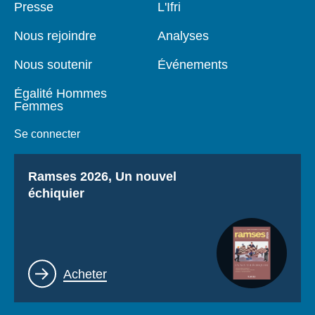
Pied
Presse
Navigation
L'Ifri
de
principale
page
Nous rejoindre
Analyses
Nous soutenir
Événements
Égalité Hommes
Femmes
Se connecter
Titre
Ramses 2026, Un nouvel
échiquier
Lien
Acheter