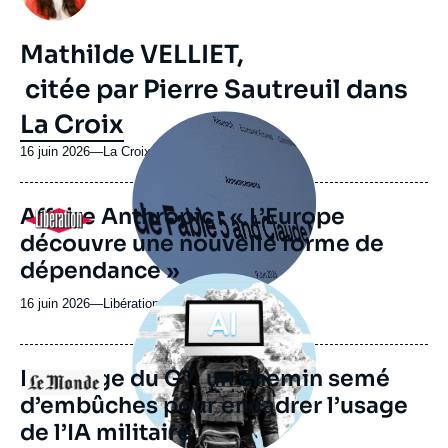
Mathilde VELLIET,
citée par Pierre Sautreuil dans
La Croix
Image
principale
médiatique
16 juin 2026
—
Nom
La Croix
du
journal,
Affaire Anthropic : « L’Europe
revue
Logo
ou
découvre une nouvelle forme de
émission
dépendance »
Image
principale
16 juin 2026
—
Nom
Libération
médiatique
du
journal,
revue
En marge du G7, un chemin semé
Logo
ou
d’embûches pour encadrer l’usage
émission
de l’IA militaire