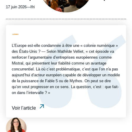
17 juin 2026
—
Nom
Ifri
du
journal,
revue
ou
Logo
émission
L’Europe est-elle condamnée à être une « colonie numérique »
des États-Unis ? — Selon Mathilde Velliet, « cet épisode va
renforcer l’argumentaire d’entreprises européennes comme
Mistral, qui présentent leur fiabilité comme un avantage
concurrentiel. Là où c’est problématique, c’est que l’on n'a pas
aujourd’hui d’acteur européen capable de développer un modèle
de la puissance de Fable 5 ou de Mythos. On peut se dire
qu’on veut progresser en ce sens. La question, c’est : que fait-
on dans l’intervalle ? »
Voir l'article
Photo