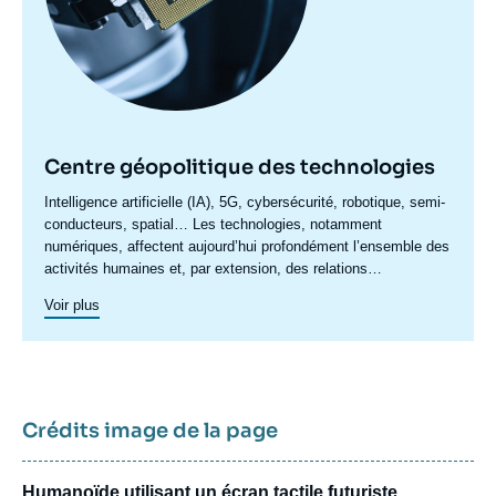
Centre géopolitique des technologies
Accroche
Intelligence artificielle (IA), 5G, cybersécurité, robotique, semi-
centre
conducteurs, spatial… Les technologies, notamment
numériques, affectent aujourd’hui profondément l’ensemble des
activités humaines et, par extension, des relations
internationales. Les enjeux politiques, stratégiques,
Voir plus
économiques et sociaux qui en découlent se manifestent à des
échelles politiques multiples où se mêlent États, organisations
internationales et entreprises privées. Les dynamiques de
concurrence et de coopération internationales s’en trouvent
transformées. C’est pour répondre à ces enjeux que l’Ifri a
lancé en 2020 le Centre géopolitique des technologies,
Crédits image de la page
proposant une approche résolument européenne des enjeux
internationaux liés aux technologies dites critiques.
Humanoïde utilisant un écran tactile futuriste