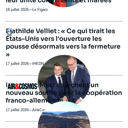
leur unité contre vents et marées
18 juillet 2026
—
Nom
Le Figaro
du
journal,
revue
URL
Mathilde Velliet : « Ce qui tirait les
Logo
ou
de
États-Unis vers l'ouverture les
Spotify
émission
pousse désormais vers la fermeture
»
Image
principale
17 juillet 2026
—
Nom
IHEDN
médiatique
du
journal,
revue
Macron et Merz cherchent un
Logo
ou
nouveau souffle pour la coopération
émission
franco-allemande
Image
principale
17 juillet 2026
—
Nom
Air&Cosmos
médiatique
du
journal,
revue