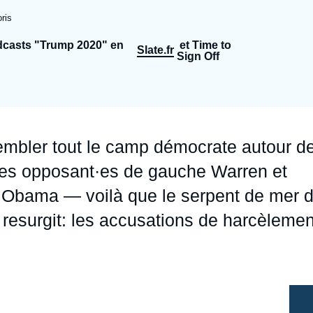
Ramses
Europe
R
S
ris
Politique étrangère
Russie - Eurasie
D
T
odcasts "Trump 2020" en
et Time to
Slate.fr
Sign Off
Podcast
Afrique du Nord et Moyen-Orient
embler tout le camp démocrate autour d
de ses opposant·es de gauche Warren et
 Obama — voilà que le serpent de mer 
resurgit: les accusations de harcèlemen