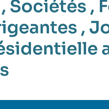
,
Sociétés
,
F
igeantes
,
Jo
ésidentielle
s