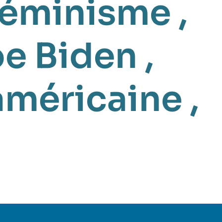
éminisme
,
e Biden
,
 américaine
,