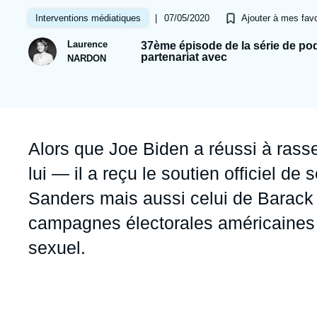
Jeudi 17 septembre 2026 17:30
Partenariats et réseaux
Intelligence artificielle
|
07/05/2020
Interventions médiatiques
Ajouter à mes favo
Nous soutenir en tant que professionnel
Guerre en Ukraine
Laurence
37ème épisode de la série de p
partenariat avec
NARDON
OTAN
Accroche
Alors que Joe Biden a réussi à rass
lui — il a reçu le soutien officiel 
Sanders mais aussi celui de Barack
campagnes électorales américaines 
sexuel.
Contenu