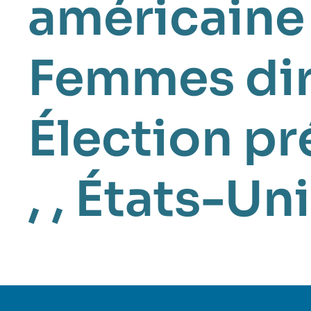
américaine
Femmes dir
Élection pr
, ,
États-Uni