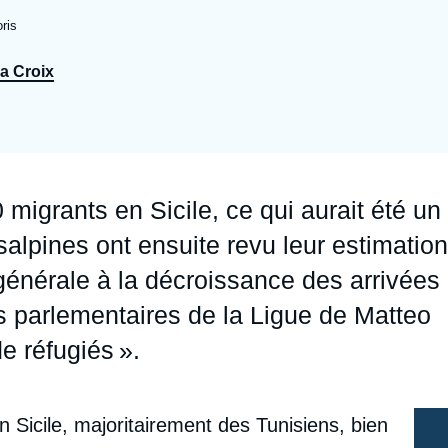
Ramses
Europe
R
S
ris
Politique étrangère
Russie - Eurasie
D
T
a Croix
Podcast
Afrique du Nord et Moyen-Orient
migrants en Sicile, ce qui aurait été un
nsalpines ont ensuite revu leur estimation
générale à la décroissance des arrivées
 parlementaires de la Ligue de Matteo
de réfugiés ».
Sicile, majoritairement des Tunisiens, bien