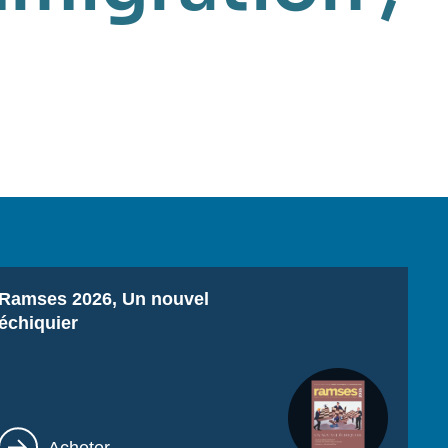
Titre
Ramses 2026, Un nouvel
échiquier
Lien
Acheter