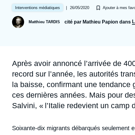
Jeudi 17 septembre 2026 17:30
Partenariats et réseaux
Intelligence artificielle
|
26/05/2020
Interventions médiatiques
Ajouter à mes favo
Nous soutenir en tant que professionnel
Guerre en Ukraine
L
cité par Mathieu Papion dans
Matthieu TARDIS
OTAN
Accroche
Après avoir annoncé l’arrivée de 400 
record sur l’année, les autorités tra
la baisse, confirmant une tendance 
ces dernières années. Mais pour des
Salvini, « l’Italie redevient un camp 
Contenu
Soixante-dix migrants débarqués seulement en 