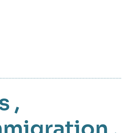
s
,
mmigration
,