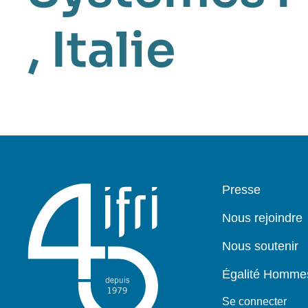
,
Italie
Pied
Presse
de
page
Nous rejoindre
Nous soutenir
Égalité Homm
Se connecter