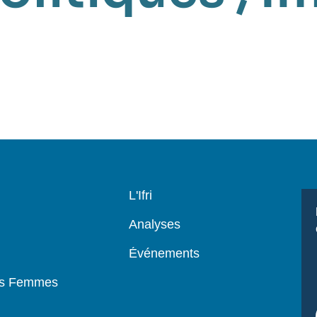
Navigation
L'Ifri
principale
Analyses
Événements
es Femmes