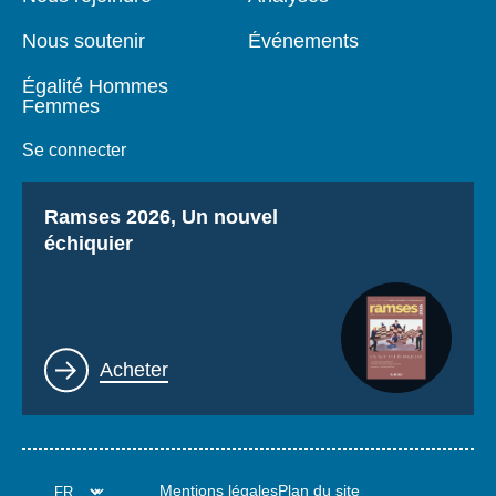
Nous soutenir
Événements
Égalité Hommes
Femmes
Se connecter
Titre
Ramses 2026, Un nouvel
échiquier
Lien
Acheter
Mentions légales
Plan du site