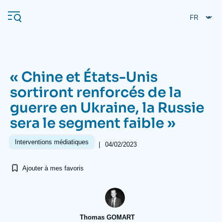
Aller
Panneau de gestion des cookies
au
contenu
principal
« Chine et États-Unis
Navigation
sortiront renforcés de la
principale
guerre en Ukraine, la Russie
L'Ifri
sera le segment faible »
Analyses
Interventions médiatiques
|
04/02/2023
À propos de l'Ifri
Recherches fréquentes
Ajouter à mes favoris
Événements
L'Ifri en bref
Proche-Orient
Thomas GOMART