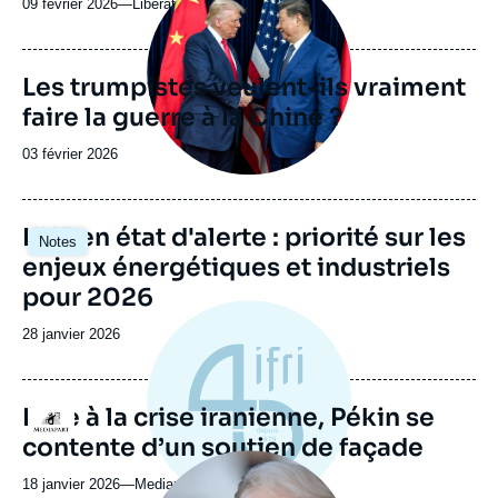
09 février 2026
—
Nom
Libération
du
journal,
revue
Les trumpistes veulent-ils vraiment
ou
faire la guerre à la Chine ?
émission
Date
03 février 2026
de
publication
Image
L'UE en état d'alerte : priorité sur les
Notes
principale
enjeux énergétiques et industriels
pour 2026
Date
28 janvier 2026
de
publication
Face à la crise iranienne, Pékin se
Logo
contente d’un soutien de façade
Image
principale
18 janvier 2026
—
Nom
Mediapart
médiatique