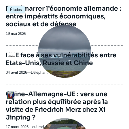
revue
Image
Redémarrer l’économie allemande :
Études
ou
principale
entre impératifs économiques,
émission
sociaux et de défense
Image
principale
Date
19 mai 2026
médiatique
de
publication
L’UE face à ses vulnérabilités entre
Logo
États-Unis, Russie et Chine
04 avril 2026
—
Nom
L'éléphant
du
journal,
revue
URL
Chine-Allemagne-UE : vers une
Logo
ou
de
relation plus équilibrée après la
Spotify
émission
visite de Friedrich Merz chez Xi
Jinping ?
Image
principale
17 mars 2026
—
Nom
eu! radio