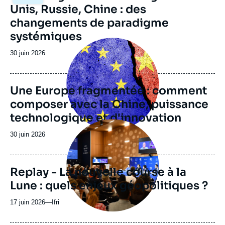
principale
Unis, Russie, Chine : des
changements de paradigme
systémiques
Image
principale
Date
30 juin 2026
de
publication
Une Europe fragmentée : comment
composer avec la Chine, puissance
technologique et d'innovation
Image
principale
Date
30 juin 2026
médiatique
de
publication
Replay - La nouvelle course à la
Lune : quels enjeux géopolitiques ?
17 juin 2026
—
Nom
Ifri
du
journal,