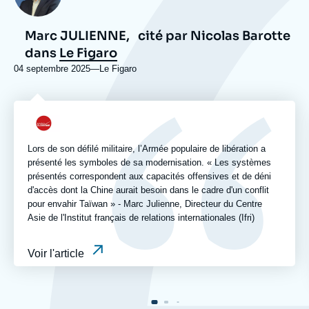
Marc JULIENNE,
cité par Nicolas Barotte
dans
Le Figaro
04 septembre 2025
—
Nom
Le Figaro
du
journal,
revue
Logo
ou
émission
Lors de son défilé militaire, l’Armée populaire de libération a
présenté les symboles de sa modernisation. « Les systèmes
présentés correspondent aux capacités offensives et de déni
d'accès dont la Chine aurait besoin dans le cadre d'un conflit
pour envahir Taïwan » - Marc Julienne, Directeur du Centre
Asie de l'Institut français de relations internationales (Ifri)
Voir l'article