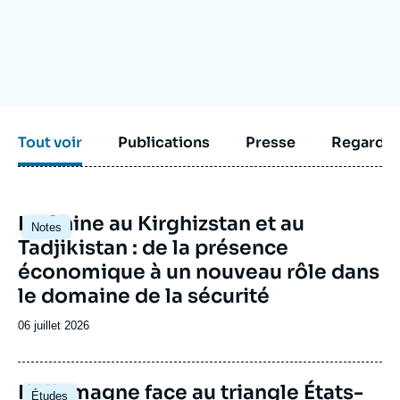
Se connecter
Nous soutenir
Tout voir
Publications
Presse
Regarder
Image
La Chine au Kirghizstan et au
Notes
principale
Tadjikistan : de la présence
économique à un nouveau rôle dans
le domaine de la sécurité
Date
06 juillet 2026
de
publication
Image
L’Allemagne face au triangle États-
Études