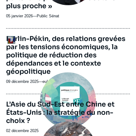
plus proche »
05 janvier 2026
—
Nom
Public Sénat
du
journal,
revue
URL
Berlin-Pékin, des relations grevées
Logo
ou
de
par les tensions économiques, la
Spotify
émission
politique de réduction des
dépendances et le contexte
géopolitique
Image
principale
09 décembre 2025
—
Nom
eu! radio
du
journal,
revue
L’Asie du Sud-Est entre Chine et
ou
États-Unis : la stratégie du non-
émission
choix ?
Image
principale
Date
02 décembre 2025