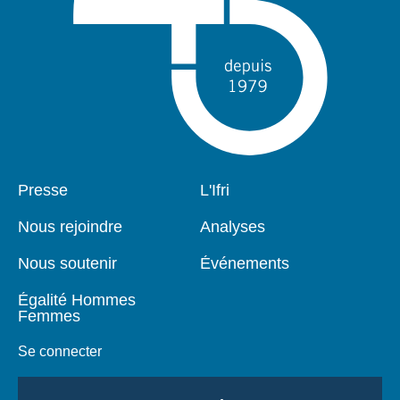
Pied
Presse
Navigation
L'Ifri
de
principale
page
Nous rejoindre
Analyses
Nous soutenir
Événements
Égalité Hommes
Femmes
Se connecter