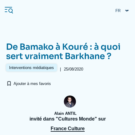
Aller
Panneau de gestion des cookies
au
contenu
principal
De Bamako à Kouré : à quoi
Navigation
sert vraiment Barkhane ?
principale
L'Ifri
Interventions médiatiques
|
25/08/2020
Ajouter à mes favoris
Analyses
À propos de l'Ifri
Recherches fréquentes
Événements
L'Ifri en bref
Proche-Orient
Alain ANTIL
invité dans "Cultures Monde" sur
France Culture