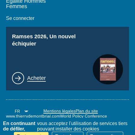
Égalité Hommes
Femmes
Se connecter
Titre
Ramses 2026, Un nouvel
échiquier
Lien
Acheter
Mentions légales
Plan du site
www.thierrydemontbrial.com
World Policy Conference
Blog Politique étrangère
En continuant
vous acceptez l'utilisation de services tiers
de défiler,
pouvant installer des cookies