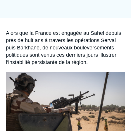
Se connecter
Nous soutenir
Accroche
Alors que la France est engagée au Sahel depuis
près de huit ans à travers les opérations Serval
puis Barkhane, de nouveaux bouleversements
politiques sont venus ces derniers jours illustrer
l’instabilité persistante de la région.
Image
principale
médiatique