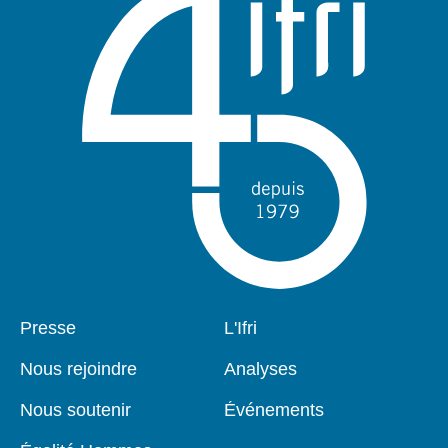
Pied
Presse
Navigation
L'Ifri
de
principale
page
Nous rejoindre
Analyses
Nous soutenir
Événements