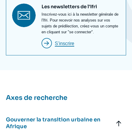
Titre
Les newsletters de l'Ifri
newsletter
Texte
Inscrivez-vous ici à la newsletter générale de
Newsletter
l'Ifri. Pour recevoir nos analyses sur vos
sujets de prédilection, créez-vous un compte
en cliquant sur "se connecter".
S'inscrire
Titre
Axes de recherche
Bloc
Axe
Bloc
Axes
Titre
Gouverner la transition urbaine en
de
Axe
Afrique
recherche