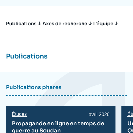
accueille régulièrement des responsables politiques
de différents pays d’Afrique subsaharienne.
Publications
Titre Bloc Axe
Axes de recherche
L'équipe
Publications
Publications phares
Études
Ét
Date
avril 2026
de
Propagande en ligne en temps de
Un
publication
guerre au Soudan
Q