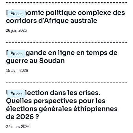
avec
publication
Bessa/Shutterstock
des
motos,
Image
L’économie politique complexe des
Études
des
principale
corridors d’Afrique australe
vélos
et
des
Date
26 juin 2026
gens
de
à
publication
la
périphérie
Image
Propagande en ligne en temps de
de
Études
principale
la
guerre au Soudan
capitale,
Kigali.
Date
15 avril 2026
©
de
Stephanie
Braconnier/Shutterstock
publication
Image
Une élection dans les crises.
Études
principale
Quelles perspectives pour les
élections générales éthiopiennes
de 2026 ?
Date
27 mars 2026
de