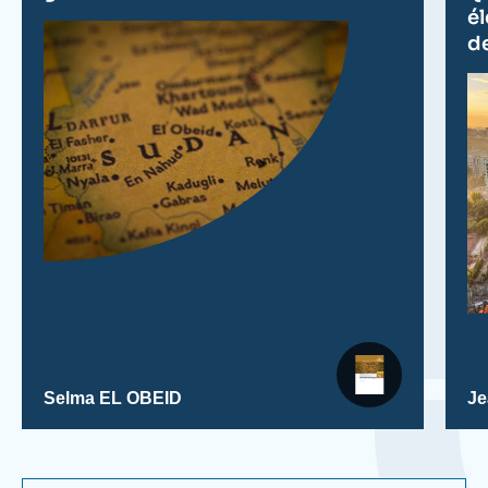
é
d
Selma EL OBEID
Je