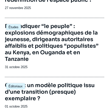
Date
27 novembre 2025
de
publication
Image
Revendiquer “le peuple” :
Études
principale
explosions démographiques de la
jeunesse, dirigeants autoritaires
affaiblis et politiques “populistes”
au Kenya, en Ouganda et en
Tanzanie
Date
31 octobre 2025
de
publication
Image
Gabon : un modèle politique issu
Éditoriaux
principale
d’une transition (presque)
exemplaire ?
Date
01 octobre 2025