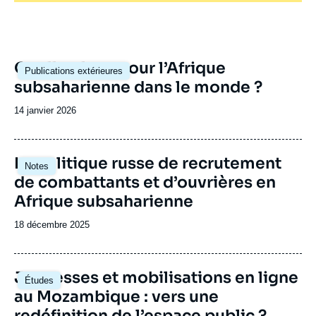
Image
Quelle place pour l’Afrique
Publications extérieures
principale
subsaharienne dans le monde ?
Date
14 janvier 2026
de
publication
Image
La politique russe de recrutement
Notes
principale
de combattants et d’ouvrières en
Afrique subsaharienne
Date
18 décembre 2025
de
publication
Image
Jeunesses et mobilisations en ligne
Études
principale
au Mozambique : vers une
redéfinition de l’espace public ?