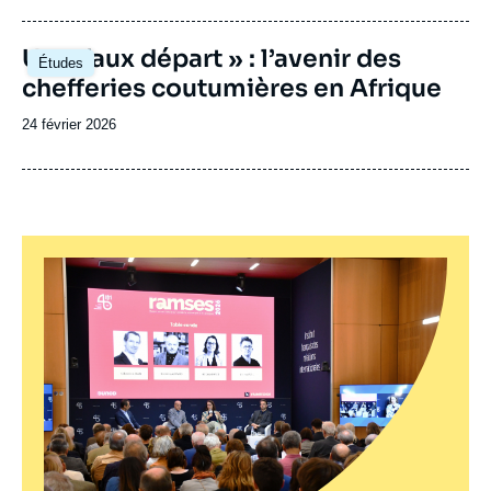
publication
Image
Un « faux départ » : l’avenir des
Études
principale
chefferies coutumières en Afrique
Date
24 février 2026
de
publication