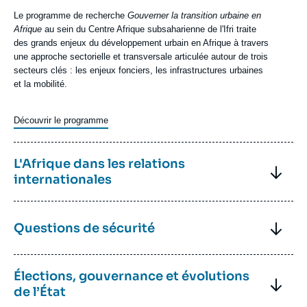
de
Texte
Le programme de recherche
Gouverner la transition urbaine en
recherche
Axe
Afrique
au sein du Centre Afrique subsaharienne de l'Ifri traite
de
des grands enjeux du développement urbain en Afrique à travers
recherche
une approche sectorielle et transversale articulée autour de trois
secteurs clés : les enjeux fonciers, les infrastructures urbaines
et la mobilité.
Découvrir le programme
Image
Foule
Axe
de
Titre
L'Afrique dans les relations
de
gens
Axe
internationales
recherche
dans
la
de
rue
Texte
L'axe de recherche
L'Afrique dans les relations internationales
au
recherche
en
Axe
sein du Centre Afrique subsaharienne de l’Ifri analyse les
Afrique
Titre
Questions de sécurité
(c)
de
politiques africaines mises en place par les partenaires
Axe
Shutterstock
recherche
traditionnels du continent africain (France, Royaume-Uni, etc.),
de
Texte
L'axe de recherche
Questions de sécurité
au sein du Centre
mais aussi par les pays émergents (Chine, Turquie, Brésil, etc.).
recherche
Titre
Élections, gouvernance et évolutions
Axe
Afrique subsaharienne de l'Ifri examine les enjeux sécuritaires au
de
Sahel et dans la région des Grands Lacs en traitant notamment
Axe
de l’État
Image
L'Organisation
recherche
des mouvements armés, de l'économie des trafics et des