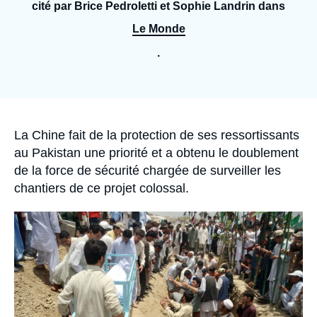
Se connecter
cité par Brice Pedroletti et Sophie Landrin dans
Le Monde
Nous soutenir
.
Accroche
La Chine fait de la protection de ses ressortissants
au Pakistan une priorité et a obtenu le doublement
de la force de sécurité chargée de surveiller les
chantiers de ce projet colossal.
Image
principale
médiatique