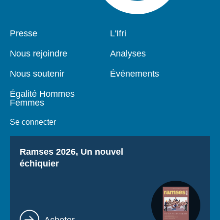
Pied
Presse
Navigation
L'Ifri
de
principale
page
Nous rejoindre
Analyses
Nous soutenir
Événements
Égalité Hommes
Femmes
Se connecter
Titre
Ramses 2026, Un nouvel
échiquier
Lien
Acheter