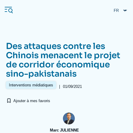
Aller
Panneau de gestion des cookies
au
contenu
principal
Des attaques contre les
Navigation
Chinois menacent le projet
principale
de corridor économique
L'Ifri
sino-pakistanais
Analyses
Interventions médiatiques
|
01/09/2021
À propos de l'Ifri
Recherches fréquentes
Ajouter à mes favoris
Événements
L'Ifri en bref
Proche-Orient
Marc JULIENNE