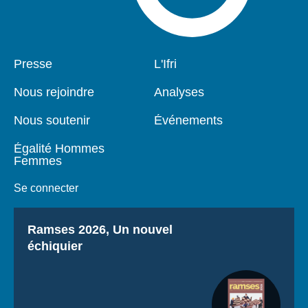
Pied
Presse
Navigation
L'Ifri
de
principale
page
Nous rejoindre
Analyses
Nous soutenir
Événements
Égalité Hommes
Femmes
Se connecter
Titre
Ramses 2026, Un nouvel
échiquier