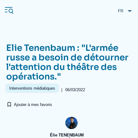
Aller
Panneau de gestion des cookies
au
contenu
principal
Elie Tenenbaum : "L'armée
Navigation
russe a besoin de détourner
principale
l'attention du théâtre des
L'Ifri
opérations."
Analyses
Interventions médiatiques
|
06/03/2022
À propos de l'Ifri
Recherches fréquentes
Ajouter à mes favoris
Événements
L'Ifri en bref
Proche-Orient
Élie TENENBAUM