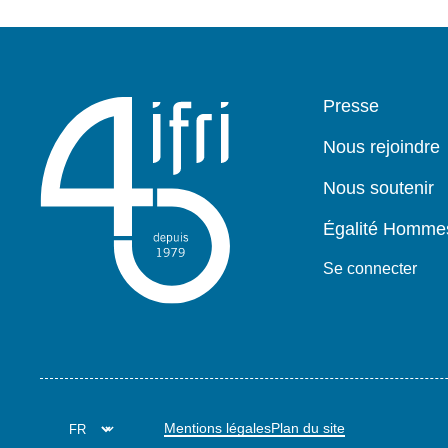
Pied
Presse
de
page
Nous rejoindre
Nous soutenir
Égalité Homm
Se connecter
Mentions légales
Plan du site