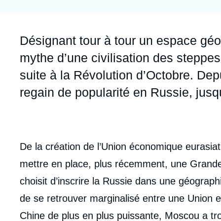
Jeudi 17 septembre 2026 17:30
Partenariats et réseaux
Intelligence artificielle
Nous soutenir en tant que professionnel
Guerre en Ukraine
Accroche
Désignant tour à tour un espace géog
OTAN
mythe d’une civilisation des steppes,
suite à la Révolution d’Octobre. Dep
regain de popularité en Russie, jus
Contenu
intervention
De la création de l’Union économique eurasiat
médiatique
mettre en place, plus récemment, une Grande 
choisit d’inscrire la Russie dans une géograp
de se retrouver marginalisé entre une Union 
Chine de plus en plus puissante, Moscou a tro