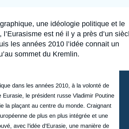
Ramses
Europe
R
S
Politique étrangère
Russie - Eurasie
D
T
raphique, une idéologie politique et le
Podcast
Afrique du Nord et Moyen-Orient
 l’Eurasisme est né il y a près d’un sièc
uis les années 2010 l’idée connait un
qu’au sommet du Kremlin.
ique dans les années 2010, à la volonté de
Eurasie, le président russe Vladimir Poutine
hie la plaçant au centre du monde. Craignant
européenne de plus en plus intégrée et une
uvé, avec l’idée d’Eurasie, une manière de