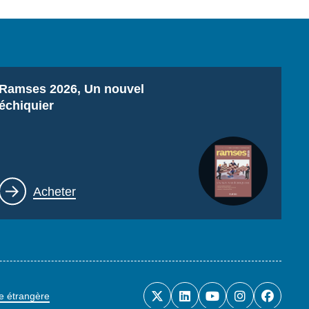
Titre
Ramses 2026, Un nouvel
échiquier
Lien
Acheter
ue étrangère