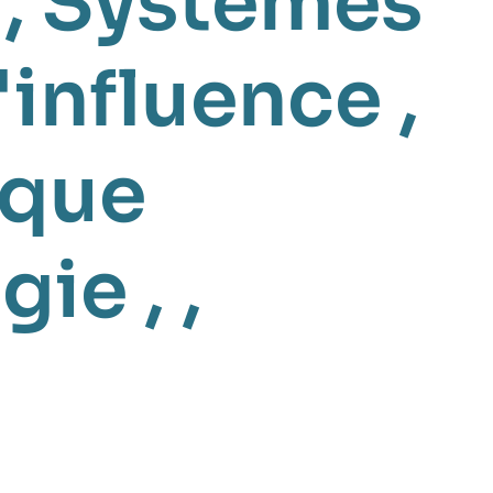
,
Systèmes
'influence
,
ique
ogie
, ,