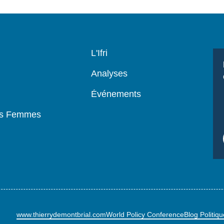
Navigation
L'Ifri
principale
Analyses
Événements
es Femmes
www.thierrydemontbrial.com
World Policy Conference
Blog Politiq