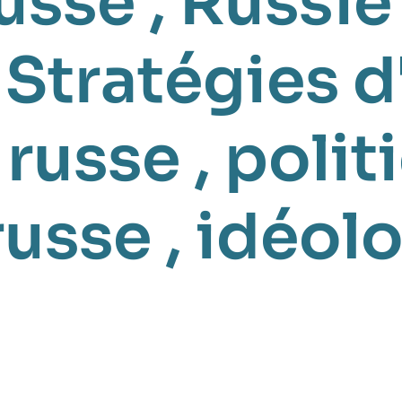
russe
,
Russie
,
Stratégies d
 russe
,
polit
russe
,
idéol