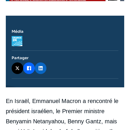
Média
Logo
Partager
Contenu
En Israël, Emmanuel Macron a rencontré le
intervention
médiatique
président israélien, le Premier ministre
Benyamin Netanyahou, Benny Gantz, mais