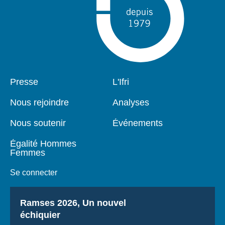
Pied
Presse
Navigation
L'Ifri
de
principale
page
Nous rejoindre
Analyses
Nous soutenir
Événements
Égalité Hommes
Femmes
Se connecter
Titre
Ramses 2026, Un nouvel
échiquier