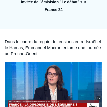
Se connecter
invitée de l'émisision "Le débat" sur
France 24
Nous soutenir
Accroche
Dans le cadre du regain de tensions entre Israël et
le Hamas, Emmanuel Macron entame une tournée
au Proche-Orient.
Image
principale
médiatique