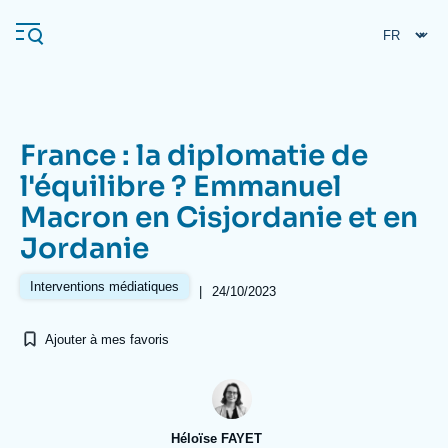
Aller
Panneau de gestion des cookies
au
contenu
principal
France : la diplomatie de
Navigation
l'équilibre ? Emmanuel
principale
Macron en Cisjordanie et en
L'Ifri
Jordanie
Analyses
Interventions médiatiques
|
24/10/2023
À propos de l'Ifri
Recherches fréquentes
Ajouter à mes favoris
Événements
L'Ifri en bref
Proche-Orient
Héloïse FAYET