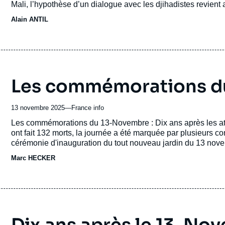
Mali, l’hypothèse d’un dialogue avec les djihadistes revient
revue
Alain ANTIL
ou
émission
Les commémorations d
13 novembre 2025
—
Nom
France info
du
Accroche
Les commémorations du 13-Novembre : Dix ans après les att
journal,
ont fait 132 morts, la journée a été marquée par plusieurs c
revue
cérémonie d'inauguration du tout nouveau jardin du 13 novem
ou
donner à ces hommages et ces moments de recueillement ? C
Marc HECKER
émission
particulièrement les survivants et témoins de ces attaques ?
la menace terroriste aujourd'hui en France ?