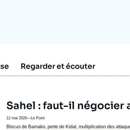
Ramses
Europe
R
S
Politique étrangère
Russie - Eurasie
D
T
Podcast
Afrique du Nord et Moyen-Orient
sse
Regarder et écouter
Sahel : faut-il négocier 
12 mai 2026
—
Nom
Le Point
du
Accroche
Blocus de Bamako, perte de Kidal, multiplication des attaques 
journal,