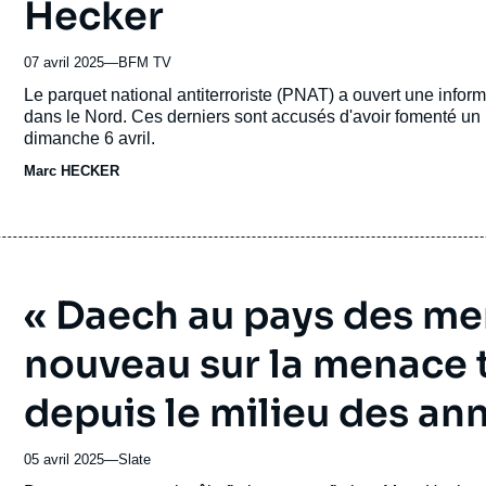
Hecker
07 avril 2025
—
Nom
BFM TV
du
Accroche
Le parquet national antiterroriste (PNAT) a ouvert une inform
journal,
dans le Nord. Ces derniers sont accusés d'avoir fomenté un p
revue
dimanche 6 avril.
ou
Marc HECKER
émission
« Daech au pays des mer
nouveau sur la menace t
depuis le milieu des an
05 avril 2025
—
Nom
Slate
du