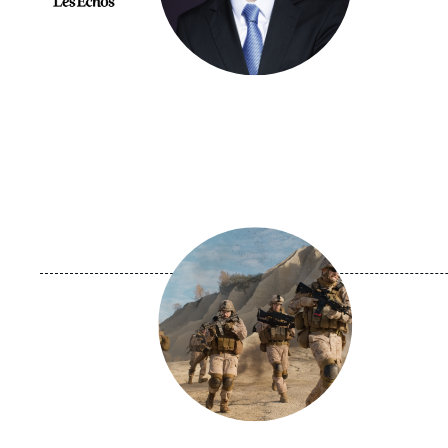
Image
principale