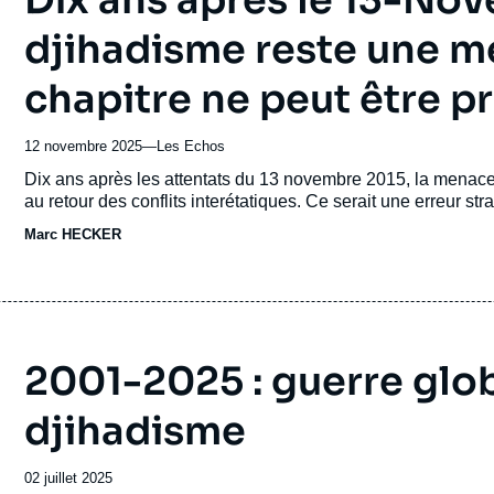
Dix ans après le 13-Nov
djihadisme reste une m
chapitre ne peut être p
12 novembre 2025
—
Nom
Les Echos
du
Accroche
Dix ans après les attentats du 13 novembre 2015, la menace 
journal,
au retour des conflits interétatiques. Ce serait une erreur st
revue
Marc HECKER
ou
émission
2001-2025 : guerre glob
djihadisme
Date
02 juillet 2025