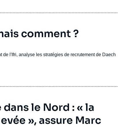
ait commis l'attentat au marché de Noël de Strasbourg, en
 mais comment ?
nt de l'Ifri, analyse les stratégies de recrutement de Daech
 dans le Nord : « la
levée », assure Marc