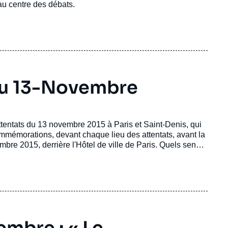
 au centre des débats.
u 13-Novembre
entats du 13 novembre 2015 à Paris et Saint-Denis, qui
ommémorations, devant chaque lieu des attentats, avant la
bre 2015, derrière l'Hôtel de ville de Paris. Quels sens
omment les Français les vivent-ils et plus
 Comment faire vivre cette mémoire collective ? Où en est