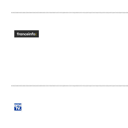
Logo
URL
Logo
de
Dailymotion