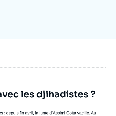
ecrutement
écurité - Défense
ocuments de référence
echnologie
avec les djihadistes ?
: depuis fin avril, la junte d’Assimi Goïta vacille. Au