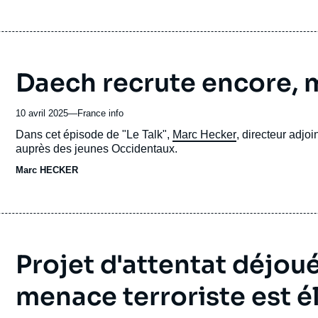
relation épistolaire avec Chérif Chekatt, le terroriste qui av
décembre 2018.
Daech recrute encore,
10 avril 2025
—
Nom
France info
du
Accroche
Dans cet épisode de "Le Talk",
Marc Hecker
, directeur adjoi
journal,
auprès des jeunes Occidentaux.
revue
Marc HECKER
ou
émission
Projet d'attentat déjoué
menace terroriste est é