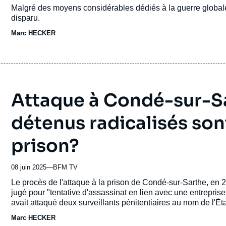
de
Accroche
Malgré des moyens considérables dédiés à la guerre globale 
publication
disparu.
Marc HECKER
Attaque à Condé-sur-Sa
détenus radicalisés sont
prison?
08 juin 2025
—
Nom
BFM TV
du
Accroche
Le procès de l'attaque à la prison de Condé-sur-Sarthe, en 20
journal,
jugé pour "tentative d'assassinat en lien avec une entreprise
revue
avait attaqué deux surveillants pénitentiaires au nom de l'Ét
ou
retranché dans une Unité de vie familiale pendant 10 heure
Marc HECKER
émission
pour un violent cambriolage en 2012, Michaël Chiolo s'est r