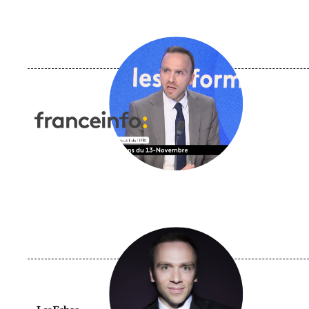
Image
principale
médiatique
Logo
Image
principale
médiatique
Logo