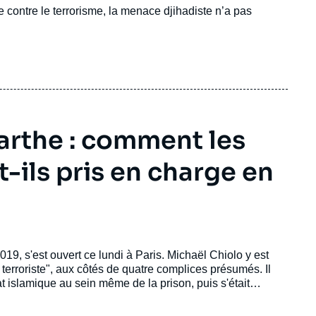
contre le terrorisme, la menace djihadiste n’a pas
rthe : comment les
-ils pris en charge en
19, s'est ouvert ce lundi à Paris. Michaël Chiolo y est
 terroriste", aux côtés de quatre complices présumés. Il
at islamique au sein même de la prison, puis s'était
s, le 5 mars 2019. Déjà condamné à 30 ans de réclusion
adicalisé en détention. Il avait notamment noué une