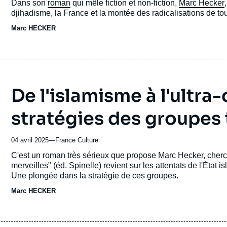
Accroche
Dans son
roman
qui mêle fiction et non-fiction,
Marc Hecker
journal,
djihadisme, la France et la montée des radicalisations de t
revue
Marc HECKER
ou
émission
De l'islamisme à l'ultra-
stratégies des groupes 
04 avril 2025
—
Nom
France Culture
du
Accroche
C'est un roman très sérieux que propose Marc Hecker, cherc
journal,
merveilles" (éd. Spinelle) revient sur les attentats de l'État 
revue
Une plongée dans la stratégie de ces groupes.
ou
Marc HECKER
émission