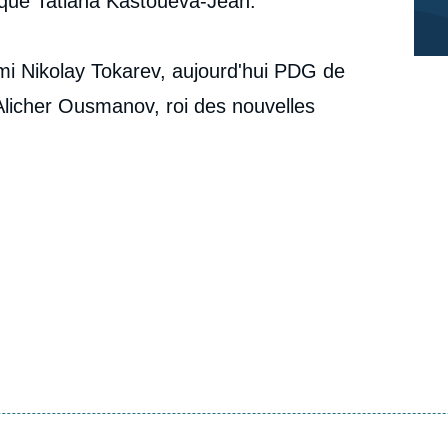
lique Tatiana Kastouéva-Jean.
ami Nikolay Tokarev, aujourd'hui PDG de
Alicher Ousmanov, roi des nouvelles