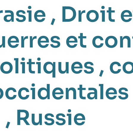
rasie
,
Droit e
erres et con
olitiques
,
co
occidentales
 ,
Russie