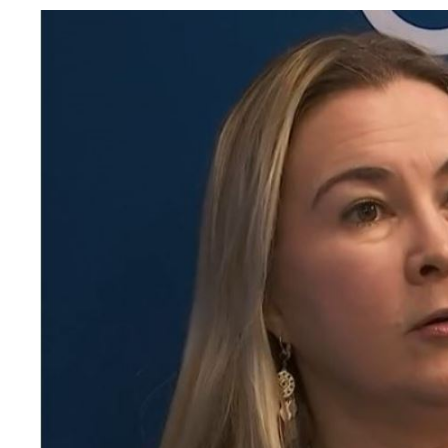
Image
principale
médiatique