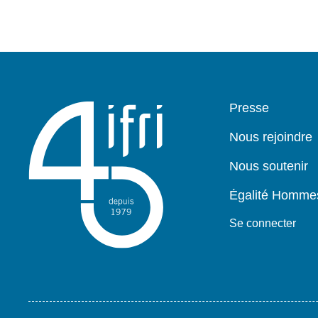
Pied
Presse
de
page
Nous rejoindre
Nous soutenir
Égalité Homm
Se connecter