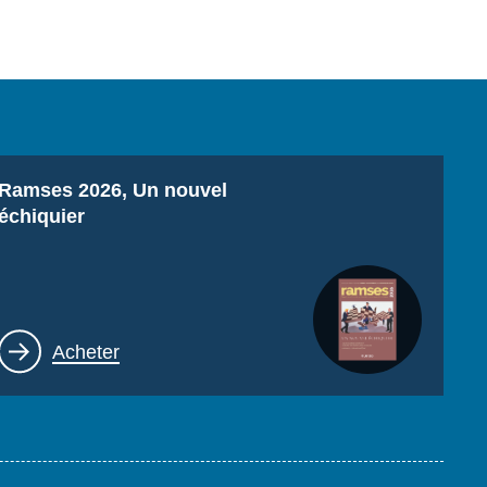
Titre
Ramses 2026, Un nouvel
échiquier
Lien
Acheter