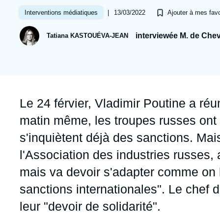
Jeudi 17 septembre 2026 17:30
Partenariats et réseaux
Intelligence artificielle
|
13/03/2022
Interventions médiatiques
Ajouter à mes favo
Nous soutenir en tant que professionnel
Guerre en Ukraine
interviewée M. de Chev
Tatiana KASTOUÉVA-JEAN
OTAN
Accroche
Le 24 férvier, Vladimir Poutine a réun
matin même, les troupes russes ont a
s'inquiètent déjà des sanctions. Ma
l'Association des industries russes,
mais va devoir s'adapter comme on l'
sanctions internationales". Le chef d
leur "devoir de solidarité".