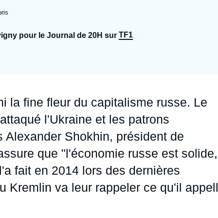
Ramses
Europe
R
S
ris
Politique étrangère
Russie - Eurasie
D
T
TF1
igny pour le Journal de 20H sur
Podcast
Afrique du Nord et Moyen-Orient
i la fine fleur du capitalisme russe. Le
ttaqué l'Ukraine et les patrons
is Alexander Shokhin, président de
 assure que "l'économie russe est solide,
a fait en 2014 lors des dernières
u Kremlin va leur rappeler ce qu'il appel