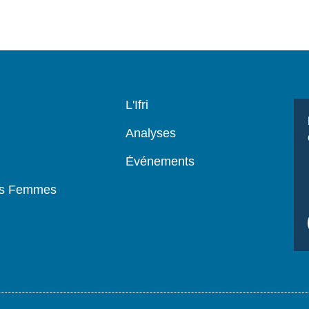
Navigation
L'Ifri
principale
Analyses
Événements
es Femmes