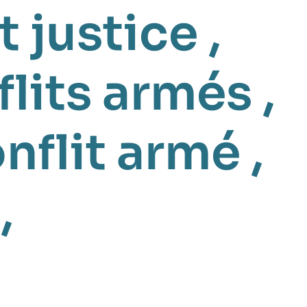
t justice
,
flits armés
,
nflit armé
,
,