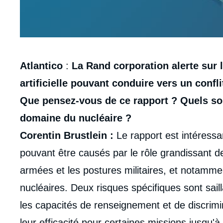
Contenu
Atlantico
:
La Rand corporation alerte sur l
intervention
artificielle pouvant conduire vers un confl
médiatique
Que pensez-vous de ce rapport ? Quels sont
domaine du nucléaire ?
Corentin Brustlein :
Le rapport est intéressan
pouvant être causés par le rôle grandissant de l
armées et les postures militaires, et notammen
nucléaires. Deux risques spécifiques sont saill
les capacités de renseignement et de discrimi
leur efficacité pour certaines missions jusqu'