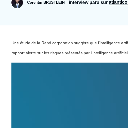
Jeudi 17 septembre 2026 17:30
atlantico.
interview paru sur
Corentin BRUSTLEIN
Partenariats et réseaux
Intelligence artificielle
Nous soutenir en tant que professionnel
Guerre en Ukraine
OTAN
Accroche
Une étude de la Rand corporation suggère que l’intelligence artifi
rapport alerte sur les risques présentés par l'intelligence artifici
Image
principale
médiatique