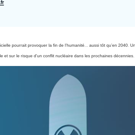
fr
Ramses
Europe
R
S
Politique étrangère
Russie - Eurasie
D
T
Podcast
Afrique du Nord et Moyen-Orient
cielle pourrait provoquer la fin de l’humanité... aussi tôt qu’en 2040. U
elle et sur le risque d'un conflit nucléaire dans les prochaines décennies.