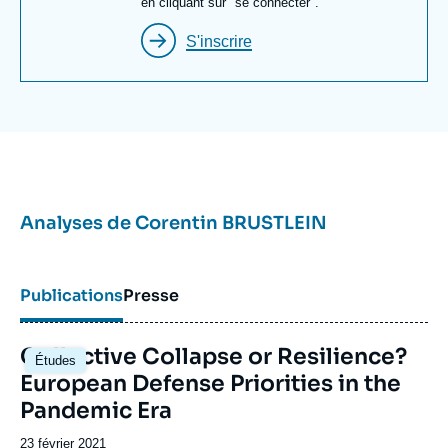
en cliquant sur "se connecter".
S'inscrire
Analyses de
Corentin BRUSTLEIN
Publications
Presse
Image
Collective Collapse or Resilience?
Études
principale
European Defense Priorities in the
Pandemic Era
Date
23 février 2021