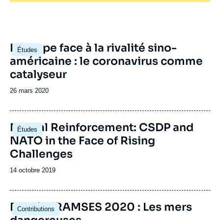
Image
L'Europe face à la rivalité sino-
Études
principale
américaine : le coronavirus comme
catalyseur
Date
26 mars 2020
de
publication
Image
Mutual Reinforcement: CSDP and
Études
principale
NATO in the Face of Rising
Challenges
Date
14 octobre 2019
de
publication
Image
Dossier RAMSES 2020 : Les mers
Contributions
principale