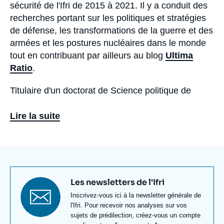
sécurité de l'Ifri de 2015 à 2021. Il y a conduit des
recherches portant sur les politiques et stratégies
de défense, les transformations de la guerre et des
armées et les postures nucléaires dans le monde
tout en contribuant par ailleurs au blog
Ultima
Ratio
.
Titulaire d'un doctorat de Science politique de
l'Université Jean Moulin Lyon 3, Corentin Brustlein
a notamment enseigné la Pensée stratégique à
Lire la suite
Sciences Po Paris (Master affaires
internationales), ainsi que la
Théorie des relations
internationales (L3 de Science politique) et la
Sécurité internationale (Master 1 de Science
politique) au sein de l'Université Jean Moulin.
Titre
Les newsletters de l'Ifri
newsletter
Texte
Inscrivez-vous ici à la newsletter générale de
Newsletter
l'Ifri. Pour recevoir nos analyses sur vos
sujets de prédilection, créez-vous un compte