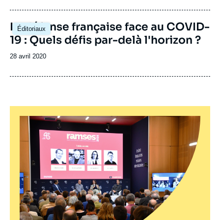
publication
Image
La défense française face au COVID-
Éditoriaux
principale
19 : Quels défis par-delà l'horizon ?
Date
28 avril 2020
de
publication