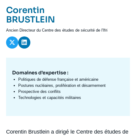
Se connecter
Prénom
Corentin
de
Nom
BRUSTLEIN
Nous soutenir
l'expert
de
Intitulé
Ancien Directeur du Centre des études de sécurité de l'Ifri
l'expert
du
poste
Domaines d'expertise :
Domaine
d'expertises
Politiques de défense française et américaine
Fr
Postures nucléaires, prolifération et désarmement
Prospective des conflits
Technologies et capacités militaires
Corentin Brustlein a dirigé le Centre des études de
Biographie