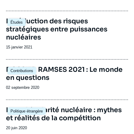
de
publication
Image
La réduction des risques
Études
principale
stratégiques entre puissances
nucléaires
Date
15 janvier 2021
de
publication
Image
DOSSIER RAMSES 2021 : Le monde
Contributions
principale
en questions
Date
02 septembre 2020
de
publication
Image
La multipolarité nucléaire : mythes
Politique étrangère
principale
et réalités de la compétition
Date
20 juin 2020
de