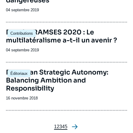
dangereuses
Date
04 septembre 2019
de
publication
Image
Dossier RAMSES 2020 : Le
Contributions
principale
multilatéralisme a-t-il un avenir ?
Date
04 septembre 2019
de
publication
European Strategic Autonomy:
Éditoriaux
Balancing Ambition and
Responsibility
Date
16 novembre 2018
de
publication
Page
1
Page
2
Page
3
Page
4
Page
5
Pagination