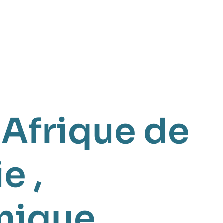
,
Afrique de
ie
,
mique
,