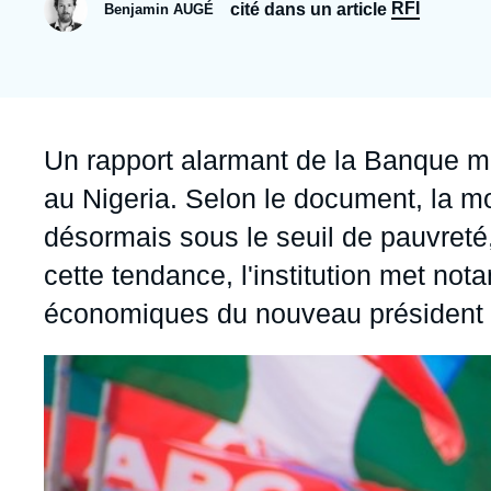
Jeudi 17 septembre 2026 17:30
RFI
cité dans un article
Benjamin AUGÉ
Partenariats et réseaux
Intelligence artificielle
Nous soutenir en tant que professionnel
Guerre en Ukraine
OTAN
Accroche
Un rapport alarmant de la Banque mo
au Nigeria. Selon le document, la mo
désormais sous le seuil de pauvreté
cette tendance, l'institution met n
économiques du nouveau président
Image
principale
médiatique