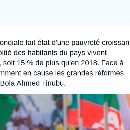
Ramses
Europe
R
S
Politique étrangère
Russie - Eurasie
D
T
Podcast
Afrique du Nord et Moyen-Orient
ndiale fait état d'une pauvreté croissan
itié des habitants du pays vivent
, soit 15 % de plus qu'en 2018. Face à
otamment en cause les grandes réformes
 Bola Ahmed Tinubu.