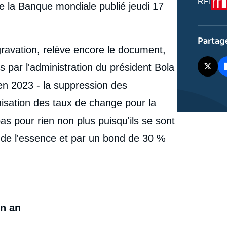
Nom
RFI
de la Banque mondiale publié jeudi 17
du
journal,
revue
ou
Partag
émissio
gravation, relève encore le document,
par l'administration du président Bola
en 2023 - la suppression des
nisation des taux de change pour la
pas pour rien non plus puisqu'ils se sont
ix de l'essence et par un bond de 30 %
un an