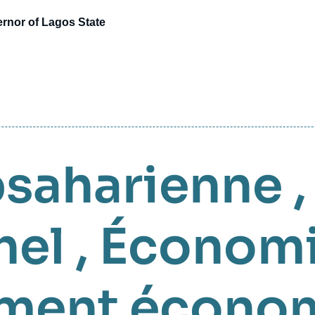
ernor of Lagos State
bsaharienne
hel
,
Économ
ment écono