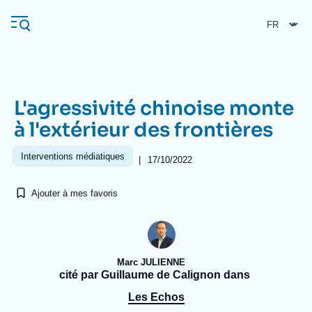
Aller
Panneau de gestion des cookies
au
contenu
principal
L'agressivité chinoise monte
Navigation
à l'extérieur des frontières
principale
L'Ifri
Interventions médiatiques
|
17/10/2022
Ajouter à mes favoris
Analyses
À propos de l'Ifri
Recherches fréquentes
Événements
L'Ifri en bref
Proche-Orient
Marc JULIENNE
cité par Guillaume de Calignon dans
Les Echos