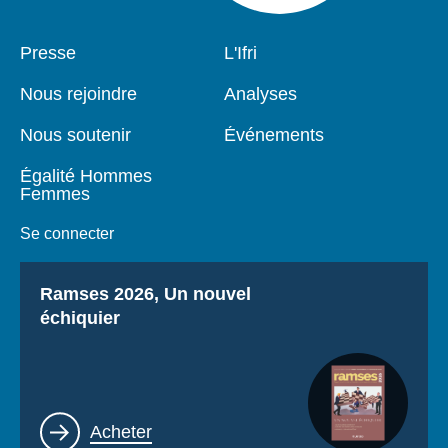
Pied
Presse
Navigation
L'Ifri
de
principale
page
Nous rejoindre
Analyses
Nous soutenir
Événements
Égalité Hommes
Femmes
Se connecter
Titre
Ramses 2026, Un nouvel
échiquier
Lien
Acheter