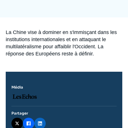
Se connecter
Nous soutenir
Accroche
La Chine vise à dominer en s'immisçant dans les
institutions internationales et en attaquant le
multilatéralisme pour affaiblir l'Occident. La
réponse des Européens reste à définir.
Média
Logo
Partager