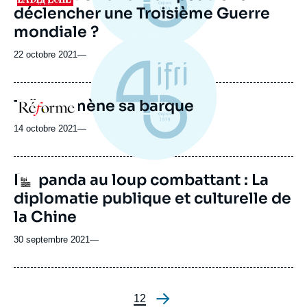
déclencher une Troisième Guerre
mondiale ?
22 octobre 2021
—
Taïwan mène sa barque
Logo
14 octobre 2021
—
Du panda au loup combattant : La
Logo
diplomatie publique et culturelle de
la Chine
30 septembre 2021
—
Page
1
Page
2