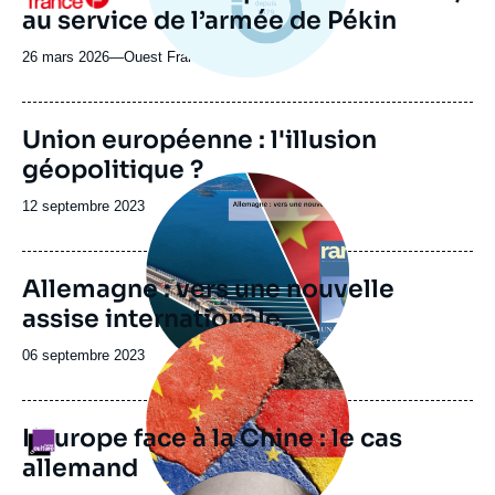
au service de l’armée de Pékin
26 mars 2026
—
Nom
Ouest France
du
journal,
revue
Union européenne : l'illusion
ou
géopolitique ?
émission
Image
principale
Date
12 septembre 2023
de
publication
Allemagne : vers une nouvelle
assise internationale.
Image
principale
Date
06 septembre 2023
médiatique
de
publication
L’Europe face à la Chine : le cas
Logo
allemand
Image