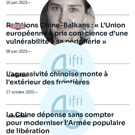
principale
10 juin 2023
—
médiatique
Relations Chine-Balkans : « L’Union
Logo
européenne a pris conscience d’une
vulnérabilité à sa périphérie »
08 juin 2023
—
L'agressivité chinoise monte à
Logo
l'extérieur des frontières
17 octobre 2022
—
La Chine dépense sans compter
Logo
pour moderniser l'Armée populaire
de libération