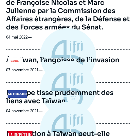
de Françoise Nicolas et Marc
Julienne par la Commission des
Affaires étrangères, de la Défense et
des Forces armées du Sénat.
04 mai 2022
—
À Taïwan, l’angoisse de l’invasion
Logo
07 novembre 2021
—
L’Europe tisse prudemment des
Logo
liens avec Taïwan
04 novembre 2021
—
La situation à Taïwan peut-elle
Logo