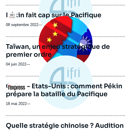
Pékin fait cap sur le Pacifique
Logo
Image
principale
08 septembre 2022
—
médiatique
Taïwan, un enjeu stratégique de
premier ordre
04 juin 2022
—
Chine - Etats-Unis : comment Pékin
Logo
prépare la bataille du Pacifique
18 mai 2022
—
Quelle stratégie chinoise ? Audition