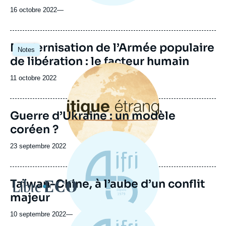
16 octobre 2022
—
Image
Modernisation de l’Armée populaire
Notes
principale
de libération : le facteur humain
Image
principale
Date
11 octobre 2022
de
publication
Guerre d’Ukraine : un modèle
coréen ?
Date
23 septembre 2022
de
publication
Taïwan-Chine, à l’aube d’un conflit
Logo
majeur
10 septembre 2022
—