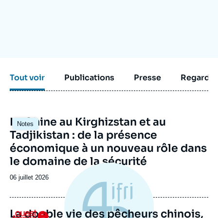
Se connecter
Nous soutenir
Tout voir
Publications
Presse
Regarder
Image
La Chine au Kirghizstan et au
Notes
principale
Tadjikistan : de la présence
économique à un nouveau rôle dans
le domaine de la sécurité
Date
06 juillet 2026
de
publication
La double vie des pêcheurs chinois,
Logo