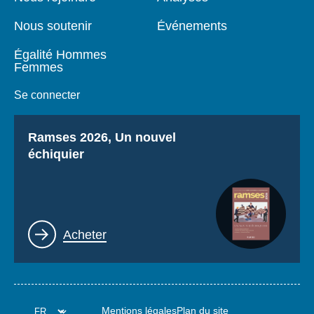
Nous soutenir
Événements
Égalité Hommes
Femmes
Se connecter
Titre
Ramses 2026, Un nouvel
échiquier
Lien
Acheter
Mentions légales
Plan du site