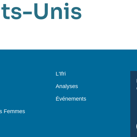
ats-Unis
Navigation
L'Ifri
principale
Analyses
Événements
es Femmes