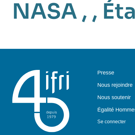
NASA
, ,
Ét
Pied
Presse
de
page
Nous rejoindre
Nous soutenir
Égalité Homm
Se connecter