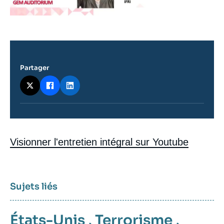
Partager
Contenu
Visionner l'entretien intégral sur Youtube
intervention
médiatique
Sujets liés
États-Unis
,
Terrorisme
,