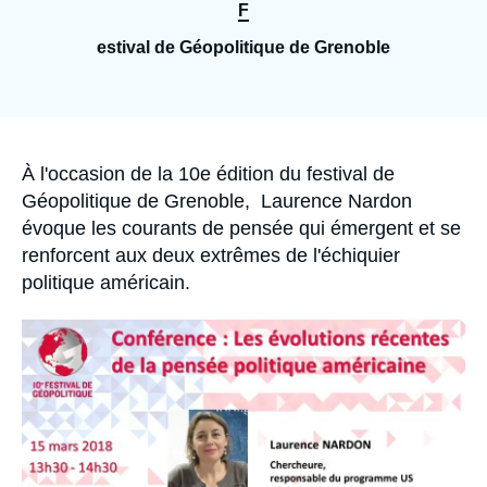
Se connecter
F
estival de Géopolitique de Grenoble
Nous soutenir
Accroche
À l'occasion de la 10e édition du festival de
Géopolitique de Grenoble
,
Laurence Nardon
évoque les courants de pensée qui émergent et se
renforcent aux deux extrêmes de l'échiquier
politique américain.
Image
principale
médiatique