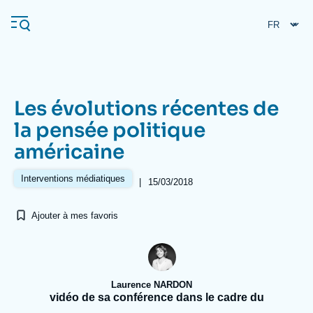
Aller
Panneau de gestion des cookies
au
contenu
principal
Les évolutions récentes de
Navigation
la pensée politique
principale
américaine
L'Ifri
Interventions médiatiques
|
15/03/2018
Analyses
Ajouter à mes favoris
À propos de l'Ifri
Recherches fréquentes
Événements
L'Ifri en bref
Proche-Orient
Laurence NARDON
vidéo de sa conférence dans le cadre du