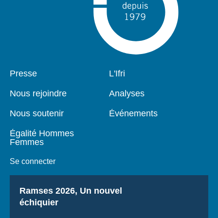
Pied
Presse
Navigation
L'Ifri
de
principale
page
Nous rejoindre
Analyses
Nous soutenir
Événements
Égalité Hommes
Femmes
Se connecter
Titre
Ramses 2026, Un nouvel
échiquier