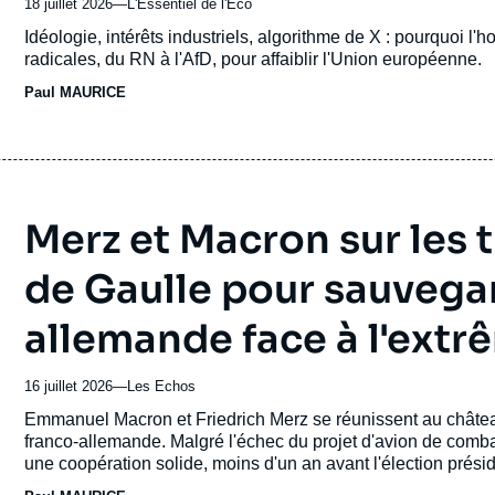
18 juillet 2026
—
Nom
L'Essentiel de l'Éco
du
Accroche
Idéologie, intérêts industriels, algorithme de X : pourquoi l
journal,
radicales, du RN à l'AfD, pour affaiblir l'Union européenne.
revue
Paul MAURICE
ou
émission
Merz et Macron sur les 
de Gaulle pour sauvegar
allemande face à l'extr
16 juillet 2026
—
Nom
Les Echos
du
Accroche
Emmanuel Macron et Friedrich Merz se réunissent au château
journal,
franco-allemande. Malgré l'échec du projet d'avion de comb
revue
une coopération solide, moins d'un an avant l'élection présid
ou