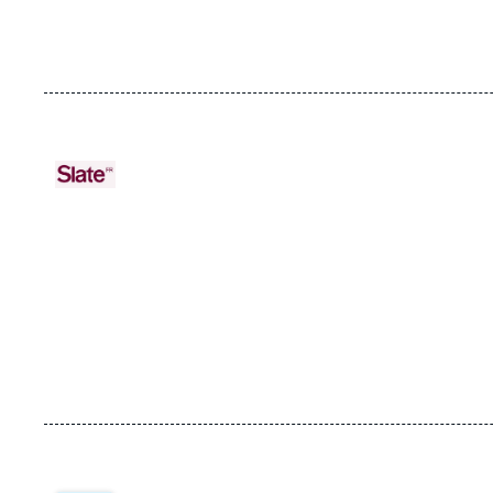
URL
Logo
de
Spotify
Image