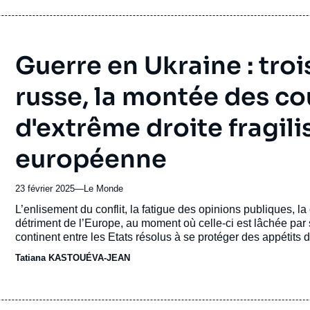
émission
Guerre en Ukraine : troi
russe, la montée des co
d'extrême droite fragilis
européenne
23 février 2025
—
Nom
Le Monde
du
Accroche
L’enlisement du conflit, la fatigue des opinions publiques, l
journal,
détriment de l’Europe, au moment où celle-ci est lâchée par s
revue
continent entre les Etats résolus à se protéger des appétits
ou
le régime de Vladimir Poutine.
Tatiana Kastouéva-Jean
, dir
Tatiana KASTOUÉVA-JEAN
émission
vulnérabilités de certains pays européens face à l'ingérence
influence russe sur le territoire européen.