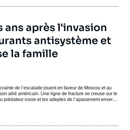
s ans après l'invasion
urants antisystème et
e la famille
a crainte de l’escalade jouent en faveur de Moscou et au
on allié américain. Une ligne de fracture se creuse sur le
 du prédateur russe et les adeptes de l’apaisement envers
ectrice du Centre Russie/Eurasie, analyse les
 russe et les moyens mis en place pour contrer cette