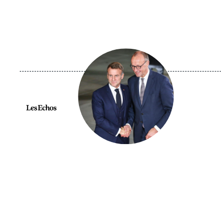
Image
principale
médiatique
Logo