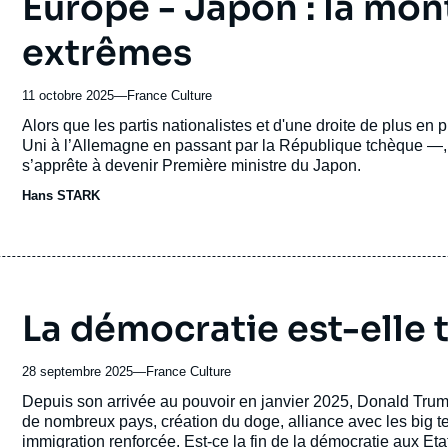
Europe - Japon : la mon
extrêmes
11 octobre 2025
—
Nom
France Culture
du
Accroche
Alors que les partis nationalistes et d'une droite de plus 
journal,
Uni à l’Allemagne en passant par la République tchèque —, d
revue
s’apprête à devenir Première ministre du Japon.
ou
Hans STARK
émission
La démocratie est-elle 
28 septembre 2025
—
Nom
France Culture
du
Accroche
Depuis son arrivée au pouvoir en janvier 2025, Donald Trum
journal,
de nombreux pays, création du doge, alliance avec les big te
revue
immigration renforcée. Est-ce la fin de la démocratie aux Eta