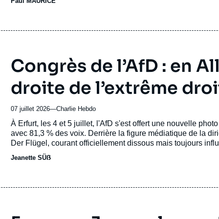
Paul MAURICE
émission
Congrès de l’AfD : en A
droite de l’extrême dro
07 juillet 2026
—
Nom
Charlie Hebdo
du
Accroche
À Erfurt, les 4 et 5 juillet, l'AfD s'est offert une nouvelle ph
journal,
avec 81,3 % des voix. Derrière la figure médiatique de la dir
revue
Der Flügel, courant officiellement dissous mais toujours influe
ou
nationaliste radicale en Thuringe.
Jeanette SÜẞ
émission