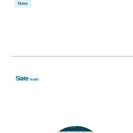
principale
Notes
URL
Logo
de
Spotify
Image
principale