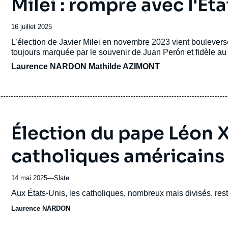
Milei : rompre avec l'Éta
Date
16 juillet 2025
de
Accroche
L’élection de Javier Milei en novembre 2023 vient bouleverse
publication
toujours marquée par le souvenir de Juan Perón et fidèle au pr
Laurence NARDON
Mathilde AZIMONT
Élection du pape Léon XI
catholiques américains
14 mai 2025
—
Nom
Slate
du
Accroche
Aux États-Unis, les catholiques, nombreux mais divisés, reste
journal,
Laurence NARDON
revue
ou