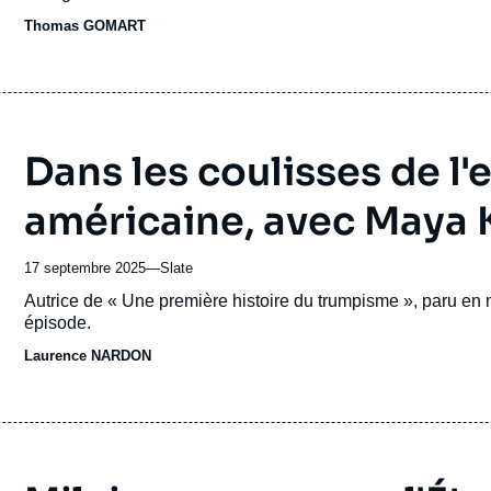
ou
Thomas GOMART
émission
Dans les coulisses de l
américaine, avec Maya 
17 septembre 2025
—
Nom
Slate
du
Accroche
Autrice de « Une première histoire du trumpisme », paru en 
journal,
épisode.
revue
Laurence NARDON
ou
émission