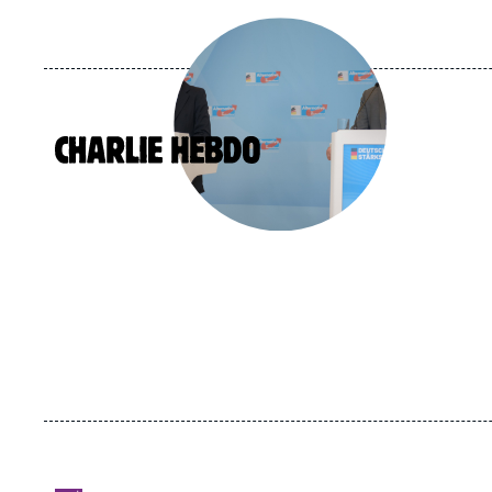
Image
principale
médiatique
Logo