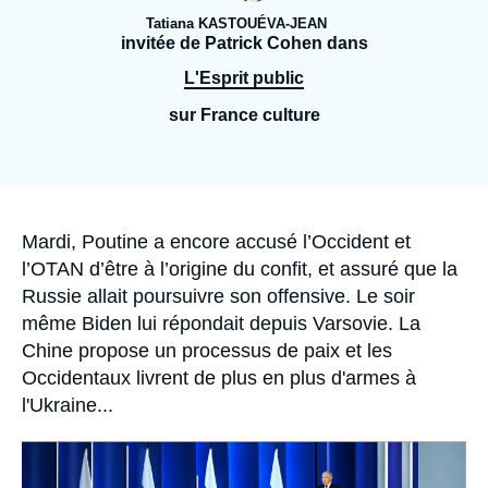
Se connecter
Tatiana KASTOUÉVA-JEAN
invitée de Patrick Cohen dans
Nous soutenir
L'Esprit public
sur France culture
Accroche
Mardi, Poutine a encore accusé l’Occident et
l’OTAN d’être à l’origine du confit, et assuré que la
Russie allait poursuivre son offensive. Le soir
même Biden lui répondait depuis Varsovie. La
Chine propose un processus de paix et les
Occidentaux livrent de plus en plus d'armes à
l'Ukraine...
Image
principale
médiatique