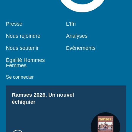
Pied
Presse
Navigation
L'Ifri
de
principale
page
Nous rejoindre
Analyses
Nous soutenir
Événements
Égalité Hommes
Femmes
Se connecter
Titre
Ramses 2026, Un nouvel
échiquier