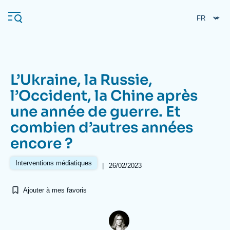
Aller
Panneau de gestion des cookies
au
contenu
principal
L’Ukraine, la Russie,
Navigation
l’Occident, la Chine après
principale
une année de guerre. Et
L'Ifri
combien d’autres années
encore ?
Analyses
À propos de l'Ifri
Recherches fréquentes
Interventions médiatiques
|
26/02/2023
Événements
L'Ifri en bref
Proche-Orient
Ajouter à mes favoris