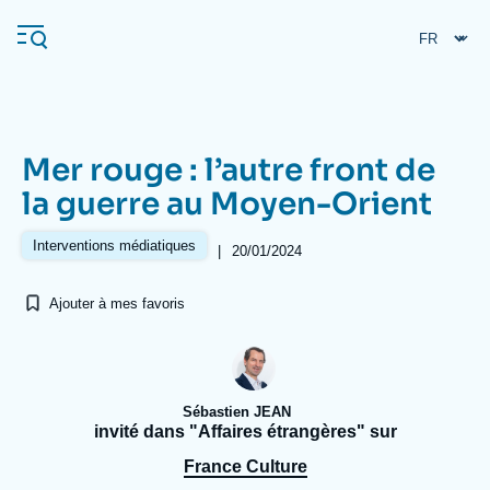
Aller
Panneau de gestion des cookies
au
contenu
principal
Mer rouge : l’autre front de
Navigation
la guerre au Moyen-Orient
principale
L'Ifri
Interventions médiatiques
|
20/01/2024
Ajouter à mes favoris
Analyses
À propos de l'Ifri
Recherches fréquentes
Événements
L'Ifri en bref
Proche-Orient
Sébastien JEAN
invité dans "Affaires étrangères" sur
France Culture