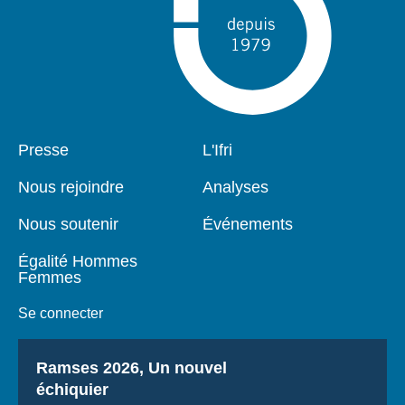
Pied
Presse
Navigation
L'Ifri
de
principale
page
Nous rejoindre
Analyses
Nous soutenir
Événements
Égalité Hommes
Femmes
Se connecter
Titre
Ramses 2026, Un nouvel
échiquier