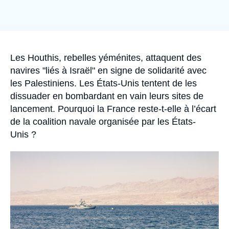
Se connecter
Nous soutenir
Accroche
Les Houthis, rebelles yéménites, attaquent des
navires "liés à Israël" en signe de solidarité avec
les Palestiniens. Les États-Unis tentent de les
dissuader en bombardant en vain leurs sites de
lancement. Pourquoi la France reste-t-elle à l’écart
de la coalition navale organisée par les États-
Unis ?
Image
principale
médiatique