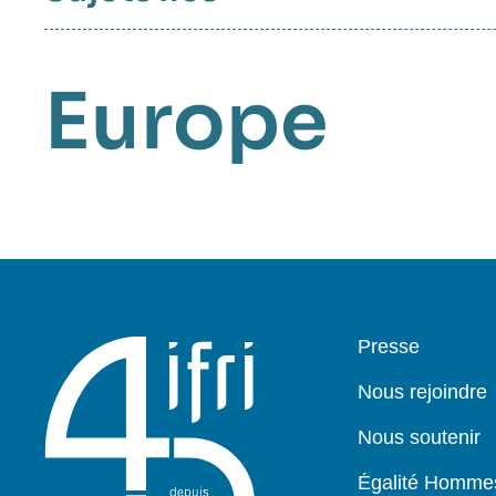
Europe
Pied
Presse
de
page
Nous rejoindre
Nous soutenir
Égalité Homm