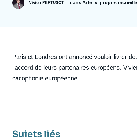
Jeudi 17 septembre 2026 17:30
dans Arte.tv, propos recueillis
Vivien PERTUSOT
Partenariats et réseaux
Intelligence artificielle
Nous soutenir en tant que professionnel
Guerre en Ukraine
OTAN
Contenu
Paris et Londres ont annoncé vouloir livrer d
intervention
l'accord de leurs partenaires européens. Vivi
médiatique
cacophonie européenne.
Sujets liés