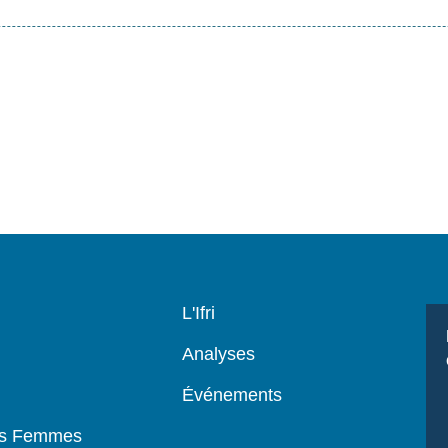
Navigation
L'Ifri
principale
Analyses
Événements
es Femmes