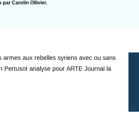
 par Carolin Ollivier.
Ramses
Europe
R
S
Politique étrangère
Russie - Eurasie
D
T
Podcast
Afrique du Nord et Moyen-Orient
es armes aux rebelles syriens avec ou sans
en Pertusot analyse pour ARTE Journal la