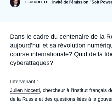
Jeudi 17 septembre 2026 17:30
invité de l'émission "Soft Powe
Julien NOCETTI
Partenariats et réseaux
Intelligence artificielle
Nous soutenir en tant que professionnel
Guerre en Ukraine
OTAN
Accroche
Dans le cadre du centenaire de la Ré
aujourd'hui et sa révolution numériqu
course internationale? Quid de la lib
cyberattaques?
Contenu
Intervenant :
intervention
Julien Nocetti
, chercheur à l’Institut français 
médiatique
de la Russie et des questions liées à la gou