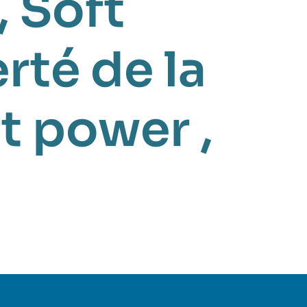
,
Soft
rté de la
ft power
,