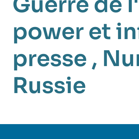
Guerre de l
power et in
presse
,
Nu
Russie