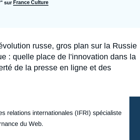
France Culture
r" sur
Ramses
Europe
R
S
Politique étrangère
Russie - Eurasie
D
T
Podcast
Afrique du Nord et Moyen-Orient
volution russe, gros plan sur la Russie
e : quelle place de l'innovation dans la
erté de la presse en ligne et des
des relations internationales (IFRI) spécialiste
vernance du Web.