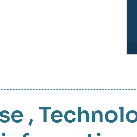
sse
,
Technol