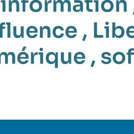
'information
fluence
,
Libe
mérique
,
so