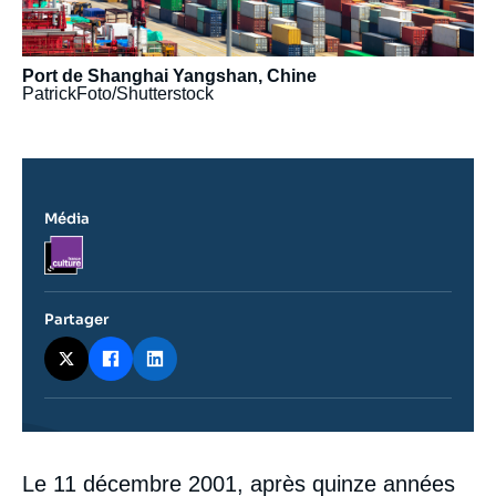
Port de Shanghai Yangshan, Chine
PatrickFoto/Shutterstock
Média
Logo
Partager
Contenu
Le 11 décembre 2001, après quinze années