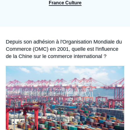
Se connecter
France Culture
Nous soutenir
Accroche
Depuis son adhésion à l'Organisation Mondiale du
Commerce (OMC) en 2001, quelle est l'influence
de la Chine sur le commerce international ?
Image
principale
médiatique