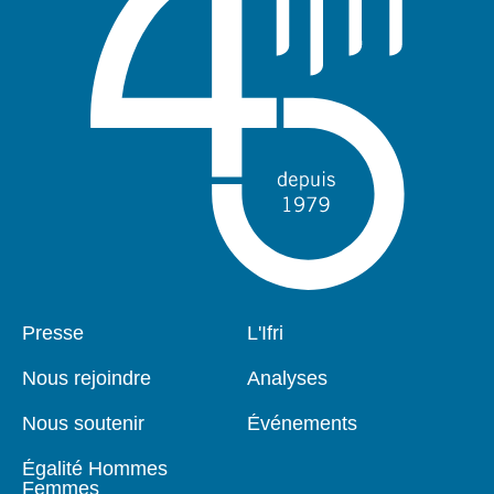
Pied
Presse
Navigation
L'Ifri
de
principale
page
Nous rejoindre
Analyses
Nous soutenir
Événements
Égalité Hommes
Femmes