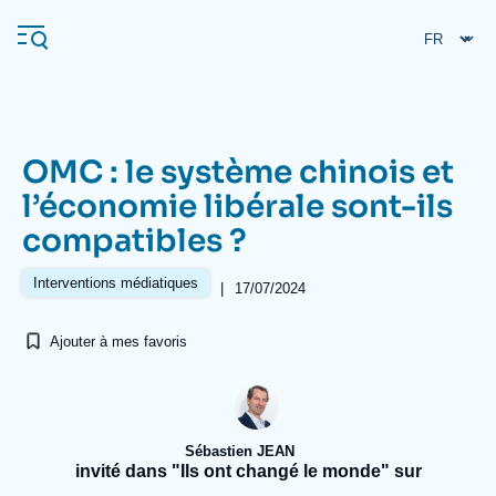
Aller
Panneau de gestion des cookies
au
contenu
principal
OMC : le système chinois et
Navigation
l’économie libérale sont-ils
principale
compatibles ?
L'Ifri
Interventions médiatiques
|
17/07/2024
Analyses
Ajouter à mes favoris
À propos de l'Ifri
Recherches fréquentes
Événements
L'Ifri en bref
Proche-Orient
Sébastien JEAN
invité dans "Ils ont changé le monde" sur