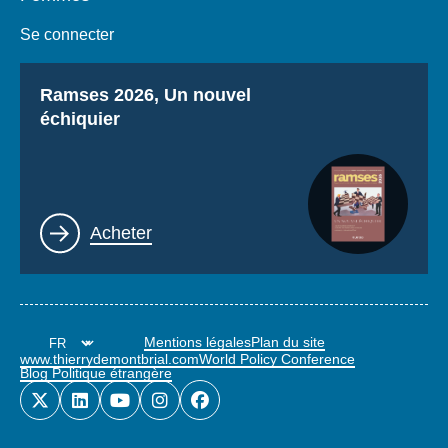
Se connecter
Titre
Ramses 2026, Un nouvel
échiquier
Lien
Acheter
Mentions légales
Plan du site
www.thierrydemontbrial.com
World Policy Conference
Blog Politique étrangère