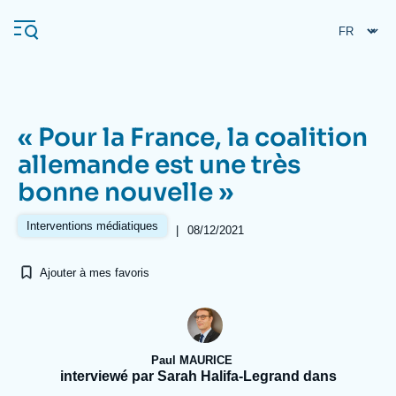
Aller
Panneau de gestion des cookies
au
contenu
principal
« Pour la France, la coalition
Navigation
allemande est une très
principale
bonne nouvelle »
L'Ifri
Interventions médiatiques
|
08/12/2021
Analyses
Ajouter à mes favoris
À propos de l'Ifri
Recherches fréquentes
Événements
L'Ifri en bref
Proche-Orient
Paul MAURICE
interviewé par Sarah Halifa-Legrand dans