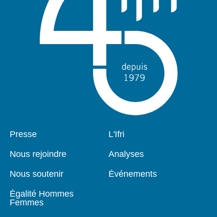
Pied
Presse
Navigation
L'Ifri
de
principale
page
Nous rejoindre
Analyses
Nous soutenir
Événements
Égalité Hommes
Femmes