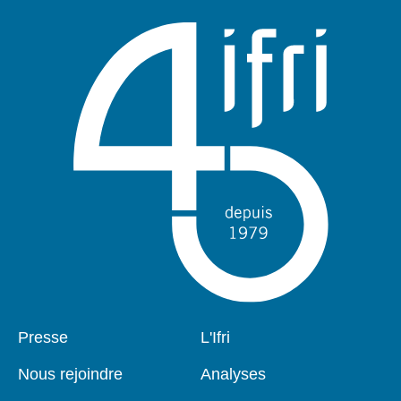
Pied
Presse
Navigation
L'Ifri
de
principale
page
Nous rejoindre
Analyses