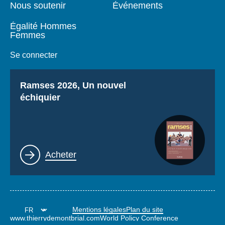
Nous soutenir
Événements
Égalité Hommes
Femmes
Se connecter
Titre
Ramses 2026, Un nouvel
échiquier
Lien
Acheter
Mentions légales
Plan du site
www.thierrydemontbrial.com
World Policy Conference
Blog Politique étrangère