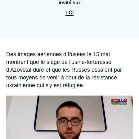
Se connecter
invité sur
LCI
Nous soutenir
Accroche
Des images aériennes diffusées le 15 mai
montrent que le siège de l'usine-forteresse
d'Azovstal dure et que les Russes essaient par
tous moyens de venir à bout de la résistance
ukrainienne qui s'y est réfugiée.
Image
principale
médiatique