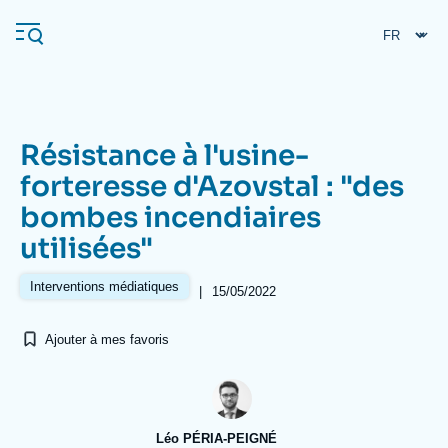
Aller
Panneau de gestion des cookies
au
contenu
principal
Résistance à l'usine-
Navigation
forteresse d'Azovstal : "des
principale
bombes incendiaires
L'Ifri
utilisées"
Analyses
Interventions médiatiques
|
15/05/2022
À propos de l'Ifri
Recherches fréquentes
Ajouter à mes favoris
Événements
L'Ifri en bref
Proche-Orient
Léo PÉRIA-PEIGNÉ