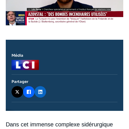
Média
Logo
Partager
Contenu
Dans cet immense complexe sidérurgique
intervention