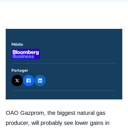
Se connecter
Nous soutenir
Média
Logo
Partager
Contenu
OAO Gazprom, the biggest natural gas
intervention
médiatique
producer, will probably see lower gains in