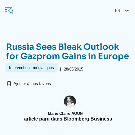
Aller
Panneau de gestion des cookies
au
contenu
principal
Russia Sees Bleak Outlook
Navigation
for Gazprom Gains in Europe
principale
L'Ifri
Interventions médiatiques
|
28/05/2015
Ajouter à mes favoris
Analyses
À propos de l'Ifri
Recherches fréquentes
Événements
L'Ifri en bref
Proche-Orient
Marie-Claire AOUN
article paru dans Bloomberg Business