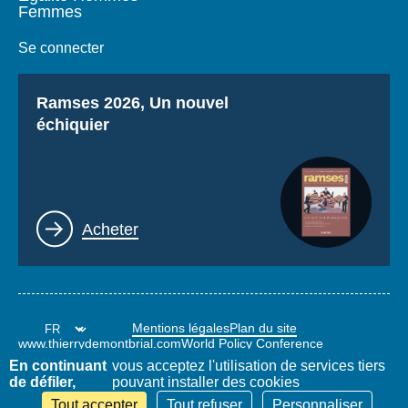
Femmes
Se connecter
Titre
Ramses 2026, Un nouvel
échiquier
Lien
Acheter
Mentions légales
Plan du site
www.thierrydemontbrial.com
World Policy Conference
Blog Politique étrangère
En continuant
vous acceptez l'utilisation de services tiers
de défiler,
pouvant installer des cookies
Tout accepter
Tout refuser
Personnaliser