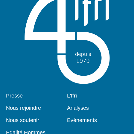
Pied
Presse
Navigation
L'Ifri
de
principale
page
Nous rejoindre
Analyses
Nous soutenir
Événements
Égalité Hommes