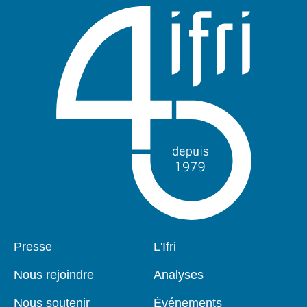
Pied
Presse
Navigation
L'Ifri
de
principale
page
Nous rejoindre
Analyses
Nous soutenir
Événements