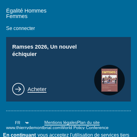
Égalité Hommes
Femmes
Se connecter
Titre
Ramses 2026, Un nouvel
échiquier
Lien
Acheter
Mentions légales
Plan du site
www.thierrydemontbrial.com
World Policy Conference
Blog Politique étrangère
En continuant
vous acceptez l'utilisation de services tiers