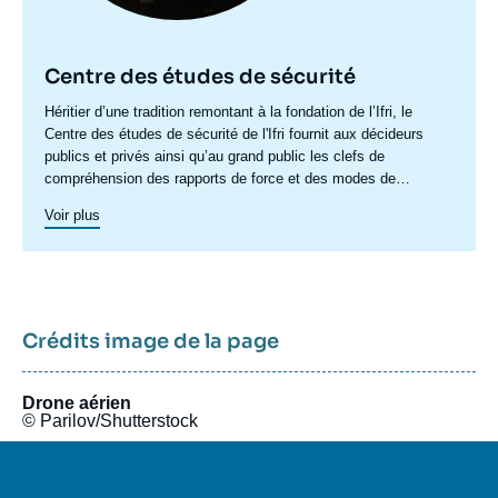
Centre des études de sécurité
Accroche
Héritier d’une tradition remontant à la fondation de l’Ifri, le
centre
Centre des études de sécurité de l'Ifri fournit aux décideurs
publics et privés ainsi qu’au grand public les clefs de
compréhension des rapports de force et des modes de
conflictualité contemporains et à venir. Par son positionnement
Voir plus
à la jointure du politique et de l’opérationnel, la crédibilité de
son équipe civilo-militaire et la diffusion large de ses
publications en français et en anglais, le Centre des études de
sécurité constitue dans le paysage français des
think tanks
un
pôle unique de recherche et d’influence sur le débat de défense
national et international.
Crédits image de la page
Drone aérien
© Parilov/Shutterstock