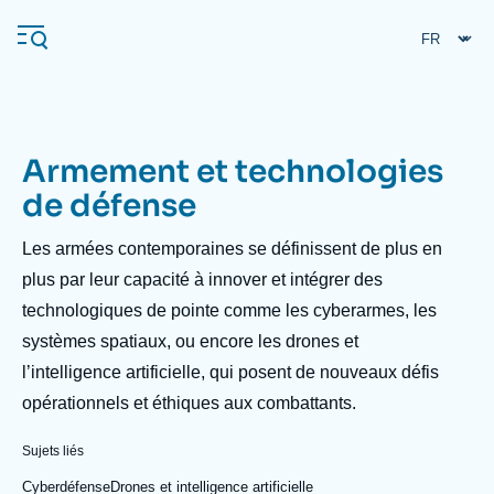
Aller
Panneau de gestion des cookies
au
contenu
principal
Armement et technologies
Navigation
de défense
principale
L'Ifri
Description
Les armées contemporaines se définissent de plus en
plus par leur capacité à innover et intégrer des
technologiques de pointe comme les cyberarmes, les
Analyses
systèmes spatiaux, ou encore les drones et
À propos de l'Ifri
Recherches fréquentes
l’intelligence artificielle, qui posent de nouveaux défis
Événements
L'Ifri en bref
Proche-Orient
opérationnels et éthiques aux combattants.
Sujets liés
Cyberdéfense
Drones et intelligence artificielle