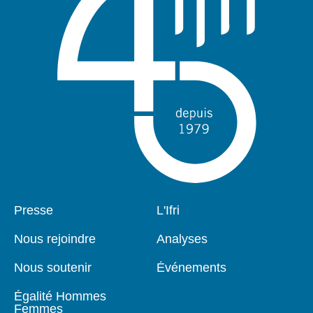
Pied
Presse
Navigation
L'Ifri
de
principale
page
Nous rejoindre
Analyses
Nous soutenir
Événements
Égalité Hommes
Femmes