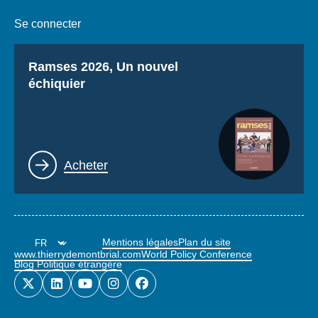
Se connecter
Titre
Ramses 2026, Un nouvel
échiquier
Lien
Acheter
Mentions légales
Plan du site
www.thierrydemontbrial.com
World Policy Conference
Blog Politique étrangère