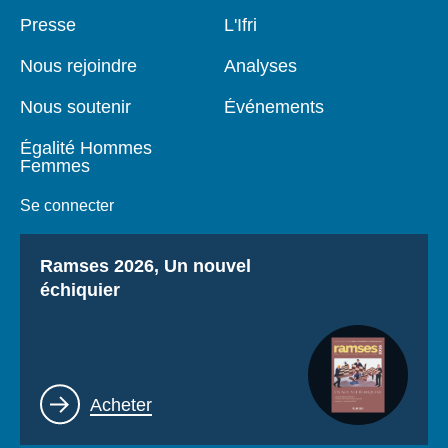
Se connecter
Pied
Presse
Navigation
L'Ifri
de
principale
page
Nous soutenir
Nous rejoindre
Analyses
Nous soutenir
Événements
Égalité Hommes
Femmes
Se connecter
Titre
Ramses 2026, Un nouvel
échiquier
Lien
Acheter