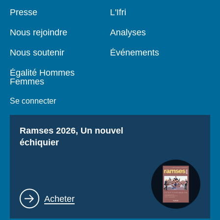
Se connecter
Pied
Presse
Navigation
L'Ifri
de
principale
page
Nous soutenir
Nous rejoindre
Analyses
Nous soutenir
Événements
Égalité Hommes
Femmes
Se connecter
Titre
Ramses 2026, Un nouvel
échiquier
Lien
Acheter