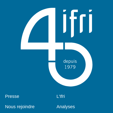
Pied
Presse
Navigation
L'Ifri
de
principale
page
Nous rejoindre
Analyses