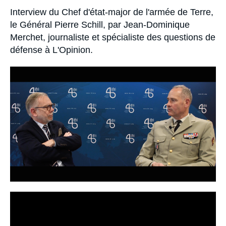
Se connecter
Accroche
Interview du Chef d'état-major de l'armée de Terre,
le Général Pierre Schill, par Jean-Dominique
Nous soutenir
Merchet, journaliste et spécialiste des questions de
défense à L'Opinion.
Image
principale
médiatique