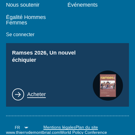
Nous soutenir
Événements
Égalité Hommes
Femmes
Se connecter
Titre
Ramses 2026, Un nouvel
échiquier
Lien
Acheter
Mentions légales
Plan du site
www.thierrydemontbrial.com
World Policy Conference