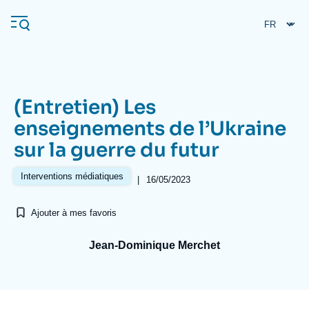
Aller
Panneau de gestion des cookies
au
contenu
principal
(Entretien) Les
Navigation
enseignements de l’Ukraine
principale
sur la guerre du futur
L'Ifri
Interventions médiatiques
|
16/05/2023
Analyses
Ajouter à mes favoris
À propos de l'Ifri
Recherches fréquentes
Événements
Jean-Dominique Merchet
L'Ifri en bref
Proche-Orient