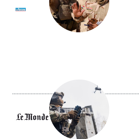
Logo
Image
principale
médiatique
Logo