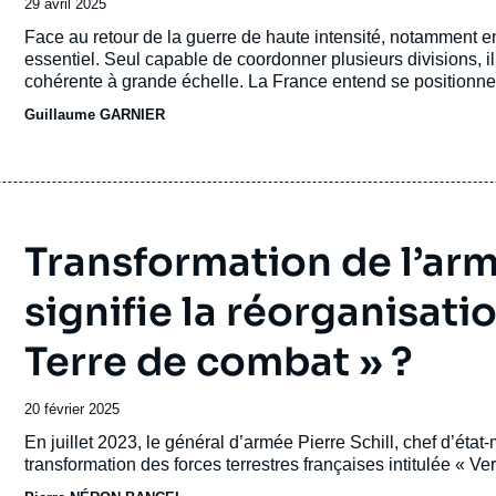
Date
29 avril 2025
de
Accroche
Face au retour de la guerre de haute intensité, notamment e
publication
essentiel. Seul capable de coordonner plusieurs divisions, 
cohérente à grande échelle. La France entend se positionne
Guillaume GARNIER
Transformation de l’arm
signifie la réorganisati
Terre de combat » ?
Date
20 février 2025
de
Accroche
En juillet 2023, le général d’armée Pierre Schill, chef d’ét
publication
transformation des forces terrestres françaises intitulée « 