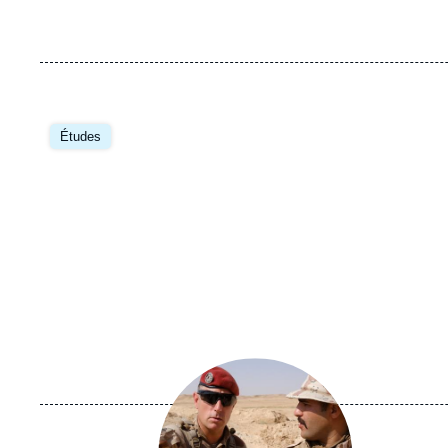
Études
Image
principale
médiatique