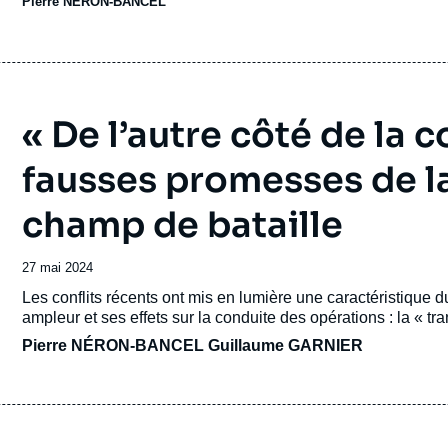
Pierre NÉRON-BANCEL
« De l’autre côté de la c
fausses promesses de l
champ de bataille
Date
27 mai 2024
de
Accroche
Les conflits récents ont mis en lumière une caractéristique 
publication
ampleur et ses effets sur la conduite des opérations : la « tr
Pierre NÉRON-BANCEL
Guillaume GARNIER