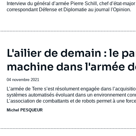
Accroche
Interview du général d’armée Pierre Schill, chef d’état-maj
correspondant Défense et Diplomatie au journal l'Opinion.
L'ailier de demain : le 
machine dans l'armée d
Date
04 novembre 2021
de
Accroche
L’armée de Terre s’est résolument engagée dans l’acquisiti
publication
systèmes automatisés évoluant dans un environnement connect
L’association de combattants et de robots permet à une forc
appréhender son environnement et d’accroître son agilité.
Michel PESQUEUR