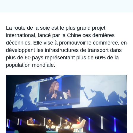
Se connecter
Nous soutenir
Accroche
La route de la soie est le plus grand projet
international, lancé par la Chine ces dernières
décennies. Elle vise à promouvoir le commerce, en
développant les infrastructures de transport dans
plus de 60 pays représentant plus de 60% de la
population mondiale.
Image
principale
médiatique