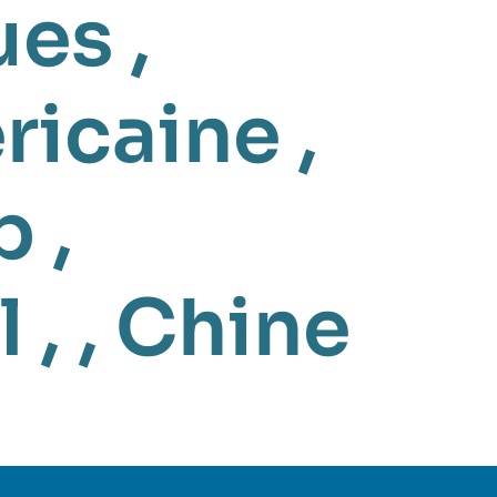
ues
,
éricaine
,
p
,
l
, ,
Chine