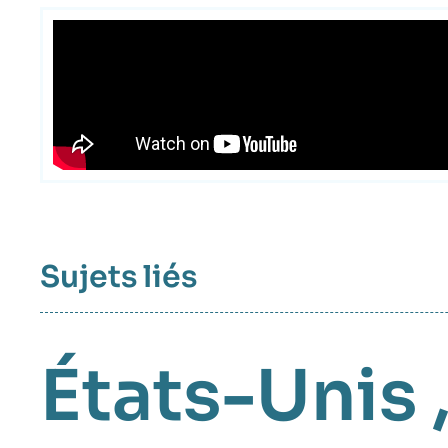
Contenu
intervention
médiatique
Sujets liés
États-Unis