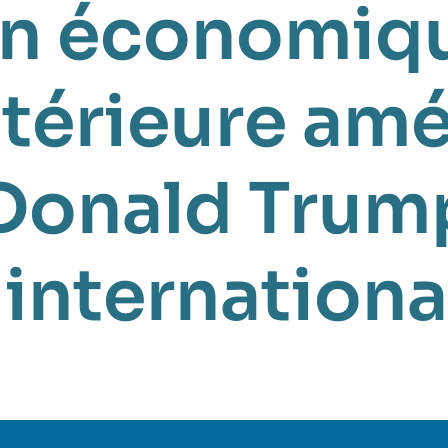
on économiq
ntérieure am
Donald Trum
nternationa