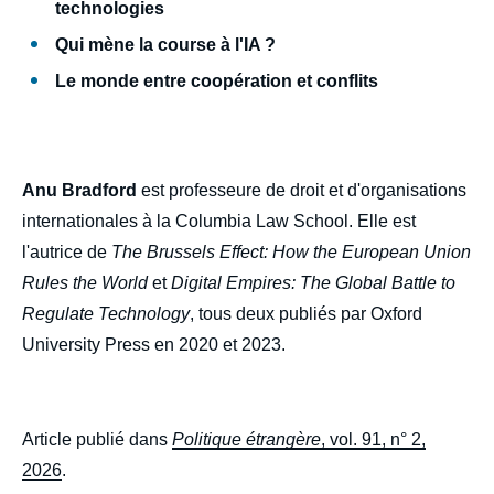
technologies
Qui mène la course à l'IA ?
Le monde entre coopération et conflits
Anu Bradford
est professeure de droit et d'organisations
internationales à la Columbia Law School. Elle est
l'autrice de
The Brussels Effect: How the European Union
Rules the World
et
Digital Empires: The Global Battle to
Regulate Technology
, tous deux publiés par Oxford
University Press en 2020 et 2023.
Image
de
couverture
de
Article publié dans
Politique étrangère
, vol. 91, n° 2,
la
publication
2026
.