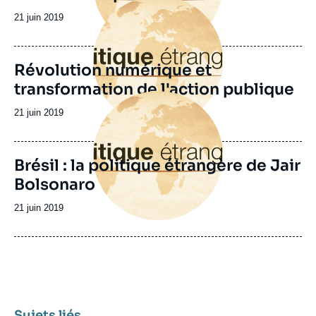
Image
principale
Date
21 juin 2019
de
publication
Révolution numérique et
transformation de l'action publique
Image
principale
Date
21 juin 2019
de
publication
Brésil : la politique étrangère de Jair
Bolsonaro
Date
21 juin 2019
de
publication
Sujets liés