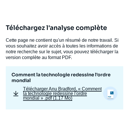
Anu BRADFORD, « Comment la technologie
Téléchargez l'analyse complète
redessine l'ordre mondial », Politique
étrangère, Articles, Ifri, 2 juin 2026.
Copier
Cette page ne contient qu'un résumé de notre travail. Si
vous souhaitez avoir accès à toutes les informations de
notre recherche sur le sujet, vous pouvez télécharger la
version complète au format PDF.
Comment la technologie redessine l'ordre
mondial
Télécharger
Anu Bradford, « Comment
la technologie redessine l'ordre
mondial »
.pdf (1.17 Mo)