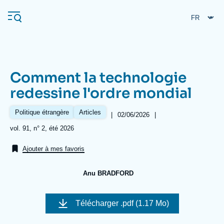
Aller
Panneau de gestion des cookies
au
contenu
principal
Comment la technologie
Navigation
redessine l'ordre mondial
principale
L'Ifri
Politique étrangère
Articles
|
Date
02/06/2026
|
de
Références
vol. 91, n° 2, été 2026
publication
Analyses
Ajouter à mes favoris
À propos de l'Ifri
Recherches fréquentes
Anu BRADFORD
Événements
L'Ifri en bref
Proche-Orient
Image
de
Télécharger
.pdf (1.17 Mo)
couverture
de