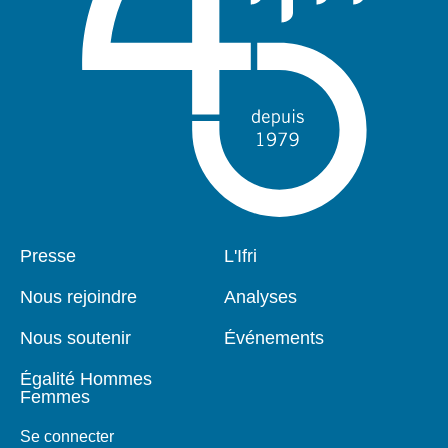
Pied
Presse
Navigation
L'Ifri
de
principale
page
Nous rejoindre
Analyses
Nous soutenir
Événements
Égalité Hommes
Femmes
Se connecter