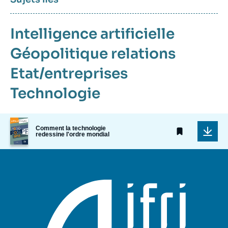
Intelligence artificielle
Géopolitique
relations
Etat/entreprises
Technologie
Image
Comment la technologie
de
redessine l'ordre mondial
couverture
de
la
publication