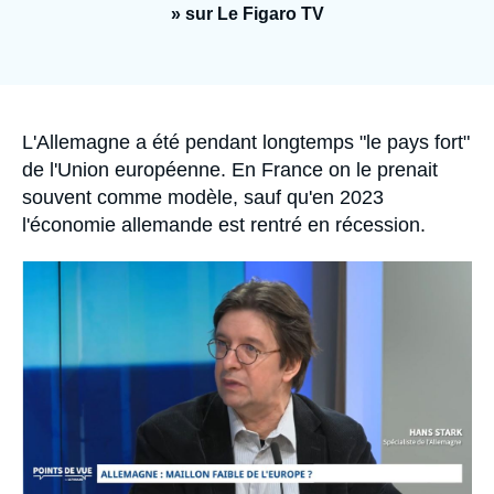
Se connecter
» sur Le Figaro TV
Nous soutenir
Accroche
L'Allemagne a été pendant longtemps "le pays fort"
de l'Union européenne. En France on le prenait
souvent comme modèle, sauf qu'en 2023
l'économie allemande est rentré en récession.
Image
principale
médiatique