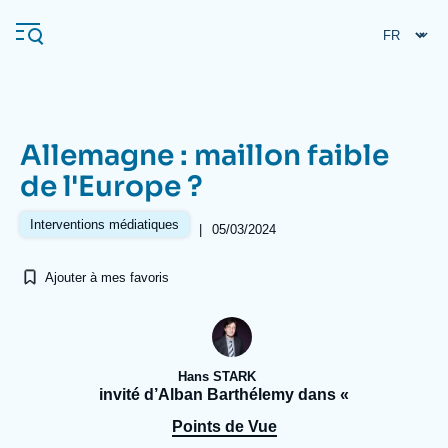
Aller
Panneau de gestion des cookies
au
contenu
principal
Allemagne : maillon faible
Navigation
de l'Europe ?
principale
L'Ifri
Interventions médiatiques
|
05/03/2024
Ajouter à mes favoris
Analyses
À propos de l'Ifri
Recherches fréquentes
Événements
L'Ifri en bref
Proche-Orient
Hans STARK
invité d’Alban Barthélemy dans «
Points de Vue