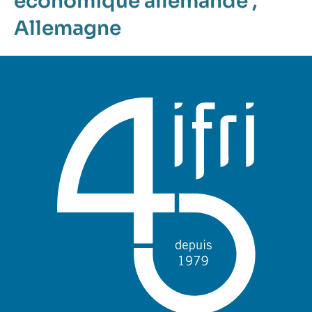
économique allemande
,
Allemagne