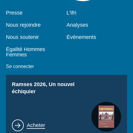
Pied
Presse
Navigation
L'Ifri
de
principale
page
Nous rejoindre
Analyses
Nous soutenir
Événements
Égalité Hommes
Femmes
Se connecter
Titre
Ramses 2026, Un nouvel
échiquier
Lien
Acheter