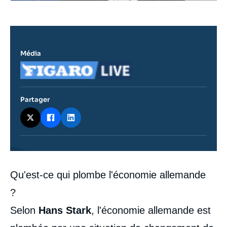
Média
Logo
Partager
Contenu
Qu'est-ce qui plombe l'économie allemande
intervention
médiatique
?
Selon
Hans Stark
, l'économie allemande est